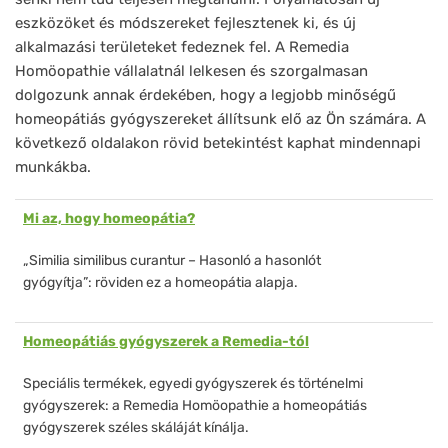
eszközöket és módszereket fejlesztenek ki, és új
alkalmazási területeket fedeznek fel. A Remedia
Homöopathie vállalatnál lelkesen és szorgalmasan
dolgozunk annak érdekében, hogy a legjobb minőségű
homeopátiás gyógyszereket állítsunk elő az Ön számára. A
következő oldalakon rövid betekintést kaphat mindennapi
munkákba.
Mi az, hogy homeopátia?
„Similia similibus curantur – Hasonló a hasonlót
gyógyítja”: röviden ez a homeopátia alapja.
Homeopátiás gyógyszerek a Remedia-tól
Speciális termékek, egyedi gyógyszerek és történelmi
gyógyszerek: a Remedia Homöopathie a homeopátiás
gyógyszerek széles skáláját kínálja.