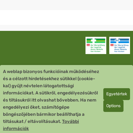
A weblap bizonyos funkcióinak működéséhez
Vevőszolgálat
és a célzott hirdetésekhez sütikkel (cookie-
kal) gyűjt névtelen látogatottsági
Quick Links
információkat. A sütikről, engedélyezésükről
Egyetértek
és tiltásukról itt olvashat bővebben. Ha nem
Fizetési mód
Options
engedélyezi őket, számítógépe
böngészőjében bármikor beállíthatja a
Copyright © 2026 Team Santé Salvator Apotheke
tiltásukat / eltávolításukat.
További
Remedia Homöopathie GmbH GMP zertifizierter Arzneihersteller
információk