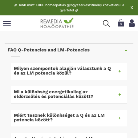
🌿
Több mint 7.000 homeopátiás gyógyszerkészítmény közvetlenül a
X
gyártótól
🌿
0
pand
elv
FAQ Q-Potencies and LM-Potencies
pand
op
pand
Milyen szempontok alapján választunk a Q
és az LM potencia közül?
meopátia
pand
lgáltatás
Mi a különbség energetikailag az
eldörzsölés és potenciálás között?
pand
lunk
Miért tesznek különbséget a Q és az LM
potencia között?