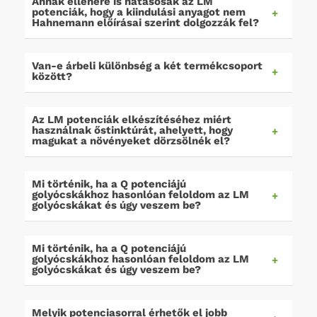
Annak ellenére is hatásosak az LM
potenciák, hogy a kiindulási anyagot nem
Hahnemann előírásai szerint dolgozzák fel?
Van-e árbeli különbség a két termékcsoport
között?
Az LM potenciák elkészítéséhez miért
használnak őstinktúrát, ahelyett, hogy
magukat a növényeket dörzsölnék el?
Mi történik, ha a Q potenciájú
golyócskákhoz hasonlóan feloldom az LM
golyócskákat és úgy veszem be?
Mi történik, ha a Q potenciájú
golyócskákhoz hasonlóan feloldom az LM
golyócskákat és úgy veszem be?
Melyik potenciasorral érhetők el jobb