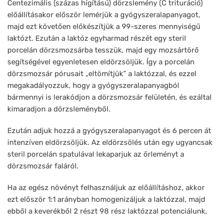
Centezimális (százas hígítású) dörzslemény (C trituráció)
előállításakor először lemérjük a gyógyszeralapanyagot,
majd ezt követően előkészítjük a 99-szeres mennyiségű
laktózt. Ezután a laktóz egyharmad részét egy steril
porcelán dörzsmozsárba tesszük, majd egy mozsártörő
segítségével egyenletesen eldörzsöljük. Így a porcelán
dörzsmozsár pórusait „eltömítjük” a laktózzal, és ezzel
megakadályozzuk, hogy a gyógyszeralapanyagból
bármennyi is lerakódjon a dörzsmozsár felületén, és ezáltal
kimaradjon a dörzsleményből.
Ezután adjuk hozzá a gyógyszeralapanyagot és 6 percen át
intenzíven eldörzsöljük. Az eldörzsölés után egy ugyancsak
steril porcelán spatulával lekaparjuk az őrleményt a
dörzsmozsár faláról.
Ha az egész növényt felhasználjuk az előállításhoz, akkor
ezt először 1:1 arányban homogenizáljuk a laktózzal, majd
ebből a keverékből 2 részt 98 rész laktózzal potenciálunk,