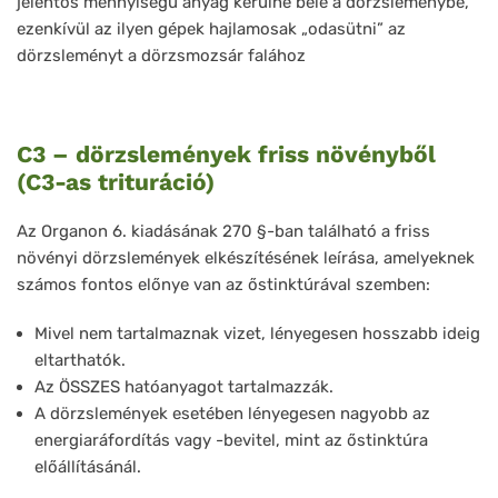
jelentős mennyiségű anyag kerülne bele a dörzsleménybe,
ezenkívül az ilyen gépek hajlamosak „odasütni” az
dörzsleményt a dörzsmozsár falához
C3 – dörzslemények friss növényből
(C3-as trituráció)
Az Organon 6. kiadásának 270 §-ban található a friss
növényi dörzslemények elkészítésének leírása, amelyeknek
számos fontos előnye van az őstinktúrával szemben:
Mivel nem tartalmaznak vizet, lényegesen hosszabb ideig
eltarthatók.
Az ÖSSZES hatóanyagot tartalmazzák.
A dörzslemények esetében lényegesen nagyobb az
energiaráfordítás vagy -bevitel, mint az őstinktúra
előállításánál.