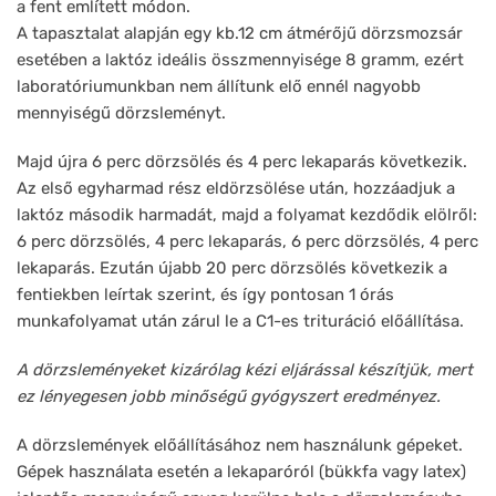
a fent említett módon.
A tapasztalat alapján egy kb.12 cm átmérőjű dörzsmozsár
esetében a laktóz ideális összmennyisége 8 gramm, ezért
laboratóriumunkban nem állítunk elő ennél nagyobb
mennyiségű dörzsleményt.
Majd újra 6 perc dörzsölés és 4 perc lekaparás következik.
Az első egyharmad rész eldörzsölése után, hozzáadjuk a
laktóz második harmadát, majd a folyamat kezdődik elölről:
6 perc dörzsölés, 4 perc lekaparás, 6 perc dörzsölés, 4 perc
lekaparás. Ezután újabb 20 perc dörzsölés következik a
fentiekben leírtak szerint, és így pontosan 1 órás
munkafolyamat után zárul le a C1-es trituráció előállítása.
A dörzsleményeket kizárólag kézi eljárással készítjük, mert
ez lényegesen jobb minőségű gyógyszert eredményez.
A dörzslemények előállításához nem használunk gépeket.
Gépek használata esetén a lekaparóról (bükkfa vagy latex)