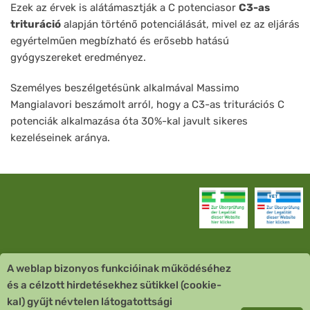
Ezek az érvek is alátámasztják a C potenciasor
C3-as
trituráció
alapján történő potenciálását, mivel ez az eljárás
egyértelműen megbízható és erősebb hatású
gyógyszereket eredményez.
Személyes beszélgetésünk alkalmával Massimo
Mangialavori beszámolt arról, hogy a C3-as triturációs C
potenciák alkalmazása óta 30%-kal javult sikeres
kezeléseinek aránya.
A weblap bizonyos funkcióinak működéséhez
Vevőszolgálat
és a célzott hirdetésekhez sütikkel (cookie-
kal) gyűjt névtelen látogatottsági