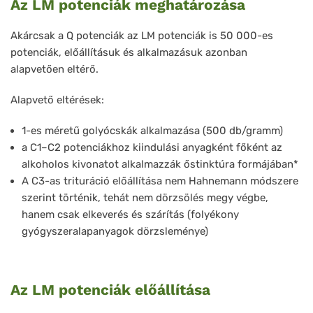
Az LM potenciák meghatározása
Akárcsak a Q potenciák az LM potenciák is 50 000-es
potenciák, előállításuk és alkalmazásuk azonban
alapvetően eltérő.
Alapvető eltérések:
1-es méretű golyócskák alkalmazása (500 db/gramm)
a C1–C2 potenciákhoz kiindulási anyagként főként az
alkoholos kivonatot alkalmazzák őstinktúra formájában*
A C3-as trituráció előállítása nem Hahnemann módszere
szerint történik, tehát nem dörzsölés megy végbe,
hanem csak elkeverés és szárítás (folyékony
gyógyszeralapanyagok dörzsleménye)
Az LM potenciák előállítása