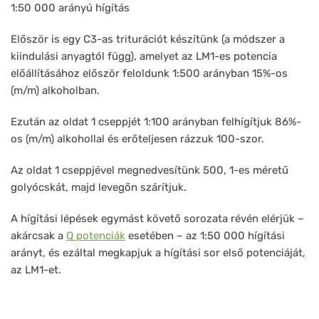
1:50 000 arányú hígítás
Először is egy C3-as triturációt készítünk (a módszer a
kiindulási anyagtól függ), amelyet az LM1-es potencia
előállításához először feloldunk 1:500 arányban 15%-os
(m/m) alkoholban.
Ezután az oldat 1 cseppjét 1:100 arányban felhígítjuk 86%-
os (m/m) alkohollal és erőteljesen rázzuk 100-szor.
Az oldat 1 cseppjével megnedvesítünk 500, 1-es méretű
golyócskát, majd levegőn szárítjuk.
A hígítási lépések egymást követő sorozata révén elérjük –
akárcsak a
Q potenciák
esetében – az 1:50 000 hígítási
arányt, és ezáltal megkapjuk a hígítási sor első potenciáját,
az LM1-et.