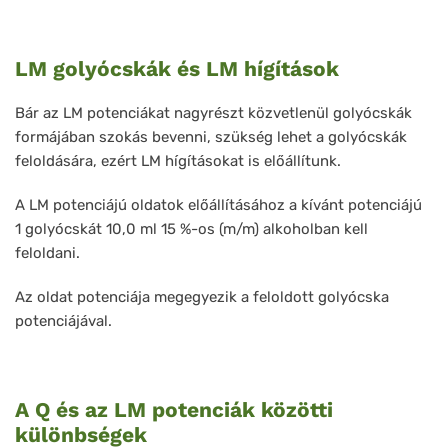
LM golyócskák és LM hígítások
Bár az LM potenciákat nagyrészt közvetlenül golyócskák
formájában szokás bevenni, szükség lehet a golyócskák
feloldására, ezért LM hígításokat is előállítunk.
A LM potenciájú oldatok előállításához a kívánt potenciájú
1 golyócskát 10,0 ml 15 %-os (m/m) alkoholban kell
feloldani.
Az oldat potenciája megegyezik a feloldott golyócska
potenciájával.
A Q és az LM potenciák közötti
különbségek