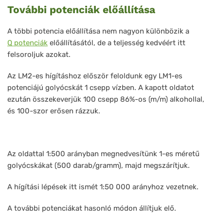
További potenciák előállítása
A többi potencia előállítása nem nagyon különbözik a
Q potenciák
előállításától, de a teljesség kedvéért itt
felsoroljuk azokat.
Az LM2-es hígításhoz először feloldunk egy LM1-es
potenciájú golyócskát 1 csepp vízben. A kapott oldatot
ezután összekeverjük 100 csepp 86%-os (m/m) alkohollal,
és 100-szor erősen rázzuk.
Az oldattal 1:500 arányban megnedvesítünk 1-es méretű
golyócskákat (500 darab/gramm), majd megszárítjuk.
A hígítási lépések itt ismét 1:50 000 arányhoz vezetnek.
A további potenciákat hasonló módon állítjuk elő.