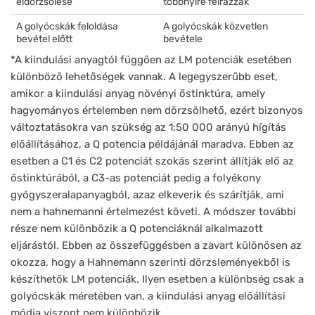
eldörzsölése
többnyire felrázzák
A golyócskák feloldása
A golyócskák közvetlen
bevétel előtt
bevétele
*A kiindulási anyagtól függően az LM potenciák esetében
különböző lehetőségek vannak. A legegyszerűbb eset,
amikor a kiindulási anyag növényi őstinktúra, amely
hagyományos értelemben nem dörzsölhető, ezért bizonyos
változtatásokra van szükség az 1:50 000 arányú hígítás
előállításához, a Q potencia példájánál maradva. Ebben az
esetben a C1 és C2 potenciát szokás szerint állítják elő az
őstinktúrából, a C3-as potenciát pedig a folyékony
gyógyszeralapanyagból, azaz elkeverik és szárítják, ami
nem a hahnemanni értelmezést követi. A módszer további
része nem különbözik a Q potenciáknál alkalmazott
eljárástól. Ebben az összefüggésben a zavart különösen az
okozza, hogy a Hahnemann szerinti dörzsleményekből is
készíthetők LM potenciák. Ilyen esetben a különbség csak a
golyócskák méretében van, a kiindulási anyag előállítási
módja viszont nem különbözik.