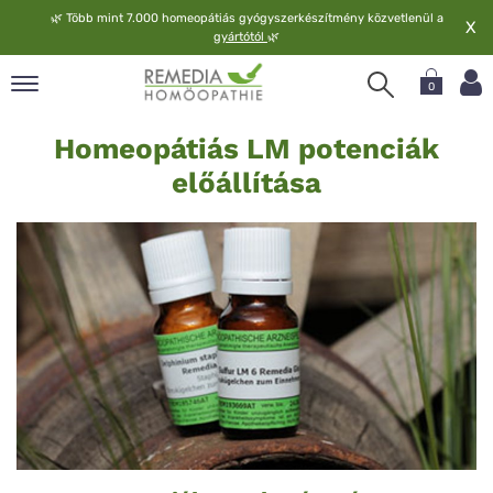
🌿
Több mint 7.000 homeopátiás gyógyszerkészítmény közvetlenül a
X
gyártótól
🌿
0
LM-
pand
Homeopátiás LM potenciák
potenciak
elv
előállítása
pand
op
pand
meopátia
pand
lgáltatás
pand
lunk