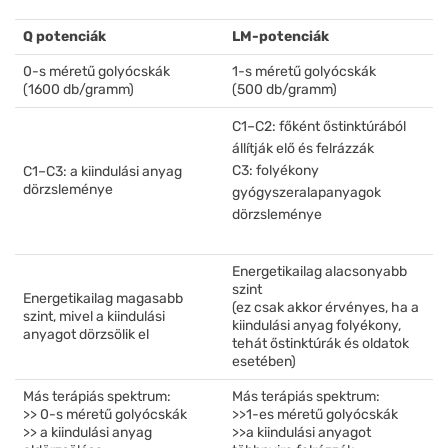
Q potenciák
LM-potenciák
0-s méretű golyócskák
1-s méretű golyócskák
(1600 db/gramm)
(500 db/gramm)
C1–C2: főként őstinktúrából
állítják elő és felrázzák
C3: folyékony
C1–C3: a kiindulási anyag
dörzsleménye
gyógyszeralapanyagok
dörzsleménye
Energetikailag alacsonyabb
szint
Energetikailag magasabb
(ez csak akkor érvényes, ha a
szint, mivel a kiindulási
kiindulási anyag folyékony,
anyagot dörzsölik el
tehát őstinktúrák és oldatok
esetében)
Más terápiás spektrum:
Más terápiás spektrum:
>> 0-s méretű golyócskák
>>1-es méretű golyócskák
>> a kiindulási anyag
>>a kiindulási anyagot