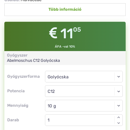
Több információ
11
05
ÁFA -val 10%
Gyógyszer
Abelmoschus
C12
Golyócska
Gyógyszerforma
Gyógyszerforma
Golyócska
Potencia
C12
Golyócska
Mennyiség
Darab