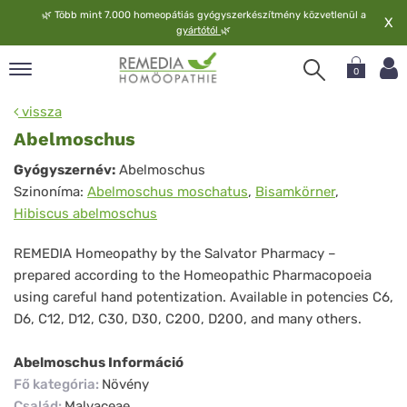
🌿
Több mint 7.000 homeopátiás gyógyszerkészítmény közvetlenül a
X
gyártótól
🌿
0
pand
vissza
elv
Abelmoschus
pand
Abelmoschus
Gyógyszernév:
Abelmoschus
op
Szinoníma:
Abelmoschus moschatus
,
Bisamkörner
,
pand
Hibiscus abelmoschus
meopátia
pand
REMEDIA Homeopathy by the Salvator Pharmacy –
lgáltatás
prepared according to the Homeopathic Pharmacopoeia
pand
using careful hand potentization. Available in potencies C6,
lunk
D6, C12, D12, C30, D30, C200, D200, and many others.
Abelmoschus Információ
Fő kategória
:
Növény
Család
:
Malvaceae