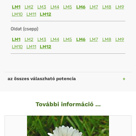
LM1
LM2
LM3
LM4
LM5
LM6
LM7
LM8
LM9
LM10
LM11
LM12
Oldat (csepp)
LM1
LM2
LM3
LM4
LM5
LM6
LM7
LM8
LM9
LM10
LM11
LM12
az összes válaszható potencia
További információ ...