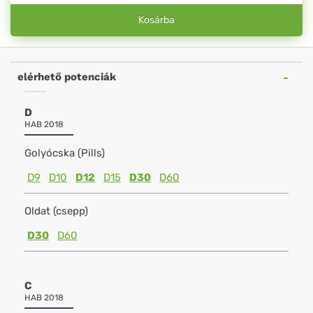
Kosárba
elérhető potenciák
D
HAB 2018
Golyócska (Pills)
D9
D10
D12
D15
D30
D60
Oldat (csepp)
D30
D60
C
HAB 2018