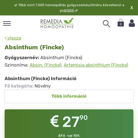
🌿
Több mint 7.000 homeopátiás gyógyszerkészítmény közvetlenül a
X
gyártótól
🌿
0
pand
vissza
elv
Absinthum (Fincke)
pand
Absinthum
Gyógyszernév:
Absinthum (Fincke)
op
Szinoníma:
Absin. (Fincke)
,
Artemisia absinthium (Fincke)
(Fincke)
pand
meopátia
Absinthum (Fincke) Információ
pand
Fő kategória
:
Növény
lgáltatás
Több információ
pand
lunk
27
90
ÁFA -val 10%