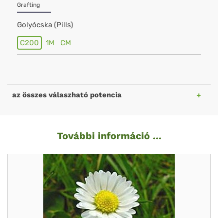
Grafting
Golyócska (Pills)
C200
1M
CM
az összes válaszható potencia
További információ ...