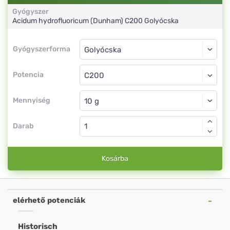
Gyógyszer
Acidum hydrofluoricum (Dunham)
C200
Golyócska
Gyógyszerforma
Gyógyszerforma
Golyócska
Potencia
C200
Golyócska
Mennyiség
Darab
Kosárba
elérhető potenciák
Historisch