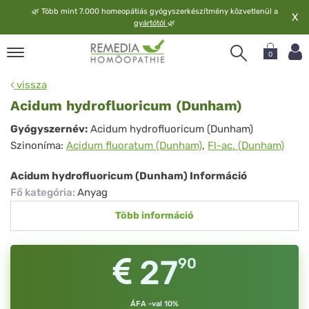
🌿
Több mint 7.000 homeopátiás gyógyszerkészítmény közvetlenül a
X
gyártótól
🌿
0
pand
vissza
elv
Acidum hydrofluoricum (Dunham)
pand
Acidum
Gyógyszernév:
Acidum hydrofluoricum (Dunham)
op
Szinoníma:
Acidum fluoratum (Dunham)
,
Fl-ac. (Dunham)
hydrofluoricum
pand
meopátia
(Dunham)
Acidum hydrofluoricum (Dunham) Információ
pand
Fő kategória
:
Anyag
lgáltatás
Több információ
pand
lunk
27
90
ÁFA -val 10%