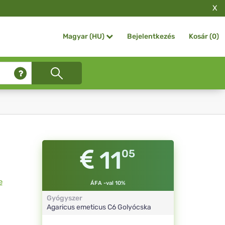
X
Bejelentkezés
Kosár (
0
)
Magyar (HU)
11
05
e
ÁFA -val 10%
Gyógyszer
Agaricus emeticus
C6
Golyócska