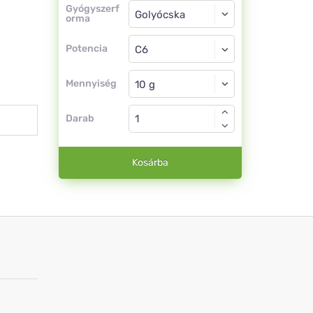
Gyógyszerforma
Gyógyszerf
orma
Golyócska
Potencia
C6
Golyócska
Mennyiség
Darab
Kosárba