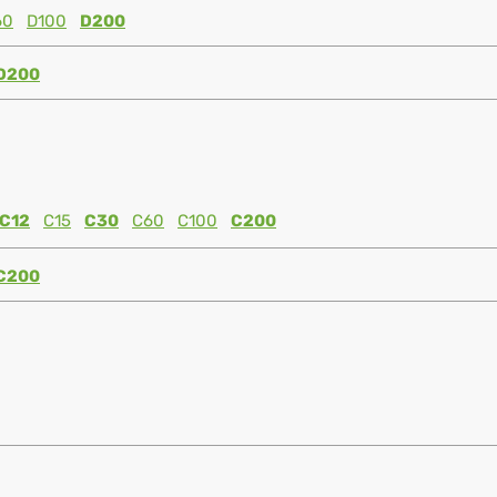
60
D100
D200
D200
C12
C15
C30
C60
C100
C200
C200