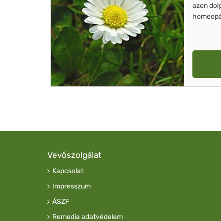
azon dol
homeopát
Vevőszolgálat
Kapcsolat
Impresszum
ÁSZF
Remedia adatvédelem