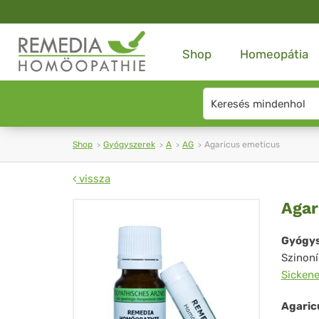
Shop
Homeopátia
Search
type
Shop
Gyógyszerek
A
AG
Agaricus emeticus
vissza
Aga
Agar
em
Gyógys
Szinon
Sickene
Agaric