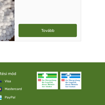
Tovább
etési mód
Visa
Mastercard
PayPal