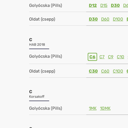
Golyócska (Pills)
D12
D15
D30
D
Oldat (csepp)
D30
D60
D100
C
HAB 2018
Golyócska (Pills)
C6
C7
C9
C10
Oldat (csepp)
C30
C60
C100
C
Korsakoff
Golyócska (Pills)
1MK
10MK