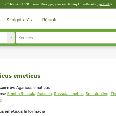
🌿
Több mint 7.000 homeopátiás gyógyszerkészítmény közvetlenül a
gyártótól
🌿
Szolgáltatás
Rólunk
Site
search
input
ricus
icus emeticus
eticus
zernév:
Agaricus emeticus
íma:
Emetic Russula
,
Russula
,
Russula emetica
,
Speitäubling
,
Th
r
us emeticus Információ