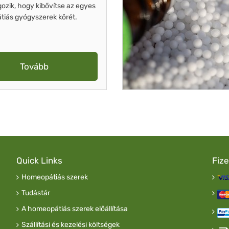
gozik, hogy kibővítse az egyes
iás gyógyszerek körét.
Tovább
Quick Links
Fiz
Homeopátiás szerek
Tudástár
A homeopátiás szerek előállítása
Szállítási és kezelési költségek