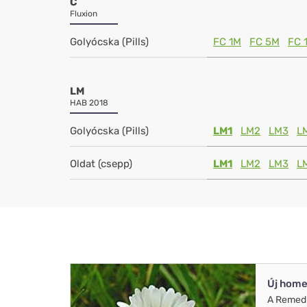
C
Fluxion
Golyócska (Pills)
FC 1M
FC 5M
FC 
LM
HAB 2018
Golyócska (Pills)
LM1
LM2
LM3
L
Oldat (csepp)
LM1
LM2
LM3
L
Új home
A Remed