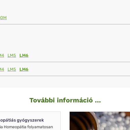
10M
M4
LM5
LM6
M4
LM5
LM6
További információ ...
opátiás gyógyszerek
ia Homeopátia folyamatosan