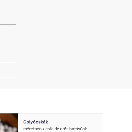
Golyócskák
méretben kicsik, de erős hatásúak