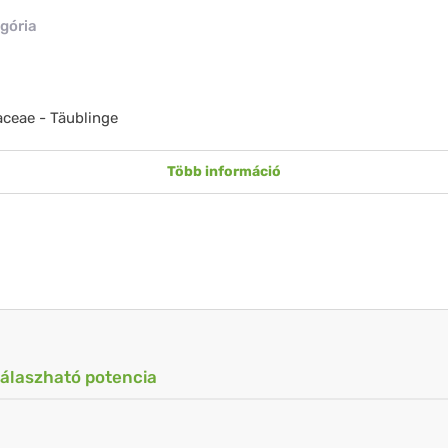
gória
ceae - Täublinge
Több információ
válaszható potencia