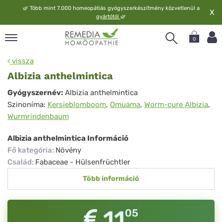
🌿
Több mint 7.000 homeopátiás gyógyszerkészítmény közvetlenül a
X
gyártótól
🌿
0
pand
vissza
elv
Albizia anthelmintica
pand
Albizia
Gyógyszernév:
Albizia anthelmintica
op
Szinoníma:
Kersieblomboom
,
Omuama
,
Worm-cure Albizia
,
anthelmintica
pand
Wurmrindenbaum
meopátia
pand
Albizia anthelmintica Információ
lgáltatás
Fő kategória
:
Növény
pand
Család
:
Fabaceae - Hülsenfrüchtler
lunk
Több információ
11
05