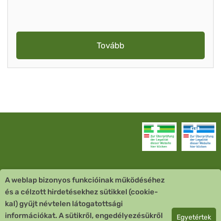
Tovább
A weblap bizonyos funkcióinak működéséhez
Vevőszolgálat
és a célzott hirdetésekhez sütikkel (cookie-
kal) gyűjt névtelen látogatottsági
Quick Links
információkat. A sütikről, engedélyezésükről
Egyetértek