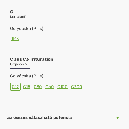
C
Korsakoff
Golyócska (Pills)
1MK
C aus C3 Trituration
Organon 6
Golyócska (Pills)
C12
C15
C30
C60
C100
C200
az összes válaszható potencia