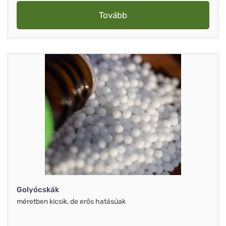
Tovább
Golyócskák
méretben kicsik, de erős hatásúak