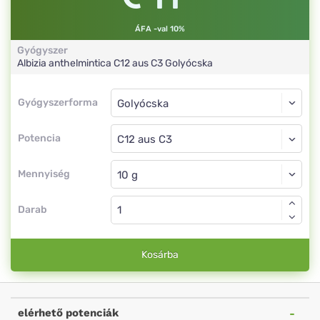
ÁFA -val 10%
Gyógyszer
Albizia anthelmintica
C12 aus C3
Golyócska
Gyógyszerforma
Gyógyszerforma
Golyócska
Potencia
C12 aus C3
Golyócska
Mennyiség
Darab
Kosárba
elérhető potenciák