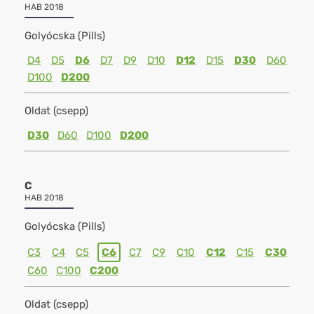
HAB 2018
Golyócska (Pills)
D4
D5
D6
D7
D9
D10
D12
D15
D30
D60
D100
D200
Oldat (csepp)
D30
D60
D100
D200
C
HAB 2018
Golyócska (Pills)
C3
C4
C5
C6
C7
C9
C10
C12
C15
C30
C60
C100
C200
Oldat (csepp)