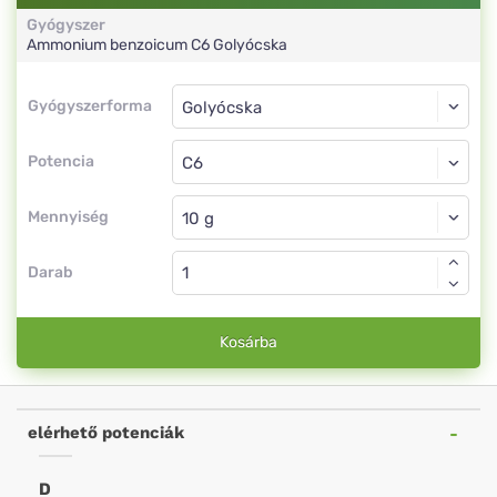
Gyógyszer
Ammonium benzoicum
C6
Golyócska
Gyógyszerforma
Gyógyszerforma
Golyócska
Potencia
C6
Golyócska
Mennyiség
Darab
Kosárba
elérhető potenciák
D