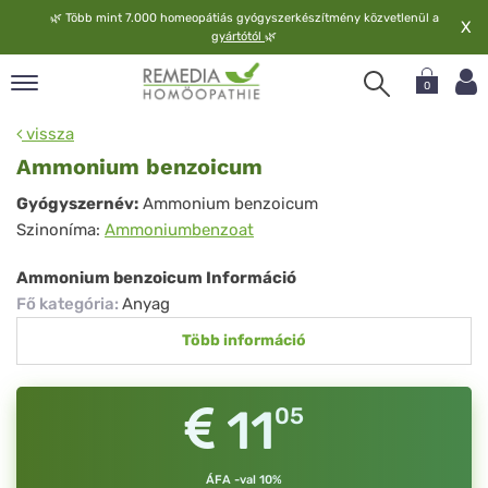
🌿
Több mint 7.000 homeopátiás gyógyszerkészítmény közvetlenül a
X
gyártótól
🌿
0
pand
vissza
elv
Ammonium benzoicum
pand
Ammonium
Gyógyszernév:
Ammonium benzoicum
op
Szinoníma:
Ammoniumbenzoat
benzoicum
pand
meopátia
Ammonium benzoicum Információ
pand
Fő kategória
:
Anyag
lgáltatás
Több információ
pand
lunk
11
05
ÁFA -val 10%