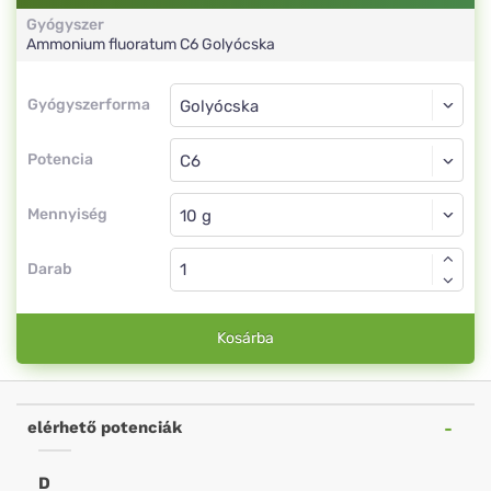
Gyógyszer
Ammonium fluoratum
C6
Golyócska
Gyógyszerforma
Gyógyszerforma
Golyócska
Potencia
C6
Golyócska
Mennyiség
Darab
Kosárba
elérhető potenciák
D