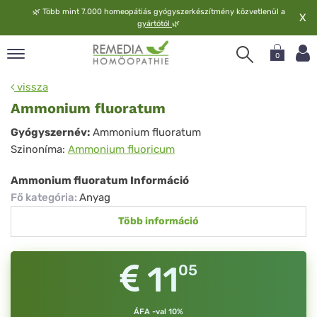
🌿
Több mint 7.000 homeopátiás gyógyszerkészítmény közvetlenül a
X
gyártótól
🌿
0
pand
vissza
elv
Ammonium fluoratum
pand
Ammonium
Gyógyszernév:
Ammonium fluoratum
op
Szinoníma:
Ammonium fluoricum
fluoratum
pand
meopátia
Ammonium fluoratum Információ
pand
Fő kategória
:
Anyag
lgáltatás
Több információ
pand
lunk
11
05
ÁFA -val 10%