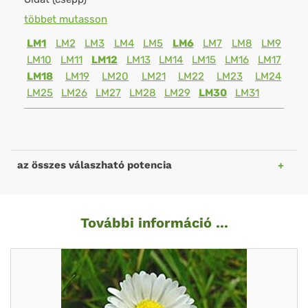
többet mutasson
LM1
LM2
LM3
LM4
LM5
LM6
LM7
LM8
LM9
LM10
LM11
LM12
LM13
LM14
LM15
LM16
LM17
LM18
LM19
LM20
LM21
LM22
LM23
LM24
LM25
LM26
LM27
LM28
LM29
LM30
LM31
az összes válaszható potencia
További információ ...