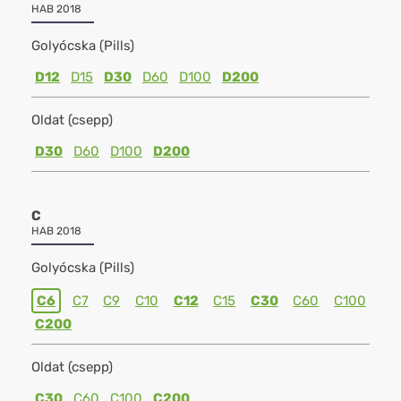
HAB 2018
Golyócska (Pills)
D12
D15
D30
D60
D100
D200
Oldat (csepp)
D30
D60
D100
D200
C
HAB 2018
Golyócska (Pills)
C6
C7
C9
C10
C12
C15
C30
C60
C100
C200
Oldat (csepp)
C30
C60
C100
C200