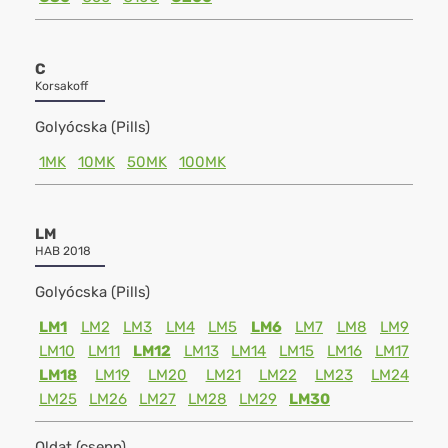
C
Korsakoff
Golyócska (Pills)
1MK
10MK
50MK
100MK
LM
HAB 2018
Golyócska (Pills)
LM1
LM2
LM3
LM4
LM5
LM6
LM7
LM8
LM9
LM10
LM11
LM12
LM13
LM14
LM15
LM16
LM17
LM18
LM19
LM20
LM21
LM22
LM23
LM24
LM25
LM26
LM27
LM28
LM29
LM30
Oldat (csepp)