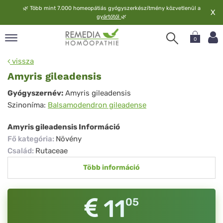
🌿
Több mint 7.000 homeopátiás gyógyszerkészítmény közvetlenül a
X
gyártótól
🌿
0
pand
vissza
elv
Amyris gileadensis
pand
Amyris
Gyógyszernév:
Amyris gileadensis
op
Szinoníma:
Balsamodendron gileadense
gileadensis
pand
meopátia
Amyris gileadensis Információ
pand
Fő kategória
:
Növény
lgáltatás
Család
:
Rutaceae
pand
Több információ
lunk
11
05