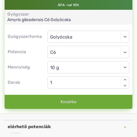
ÁFA -val 10%
Gyógyszer
Amyris gileadensis
C6
Golyócska
Gyógyszerforma
Gyógyszerforma
Golyócska
Potencia
C6
Golyócska
Mennyiség
Darab
Kosárba
elérhető potenciák