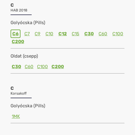
C
HAB 2018
Golyócska (Pills)
C6
C7
C9
C10
C12
C15
C30
C60
C100
C200
Oldat (csepp)
C30
C60
C100
C200
C
Korsakoff
Golyócska (Pills)
1MK