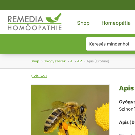
Shop
Homeopátia
Search
type
Shop
Gyógyszerek
A
AP
Apis (Drohne)
vissza
Api
Apis
(Dr
Gyógys
Szinon
Apis (