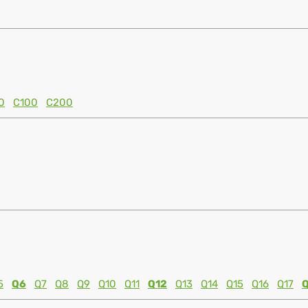
0
C100
C200
5
Q6
Q7
Q8
Q9
Q10
Q11
Q12
Q13
Q14
Q15
Q16
Q17