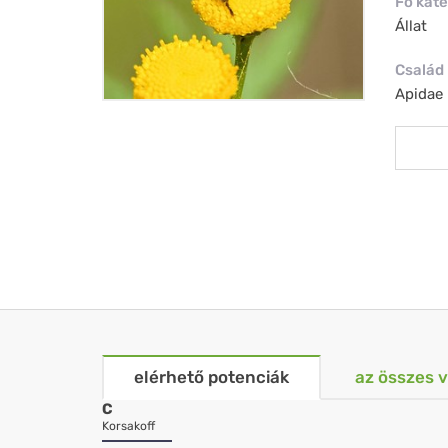
Fő kate
Állat
Család
Apidae
elérhető potenciák
az összes 
C
Korsakoff