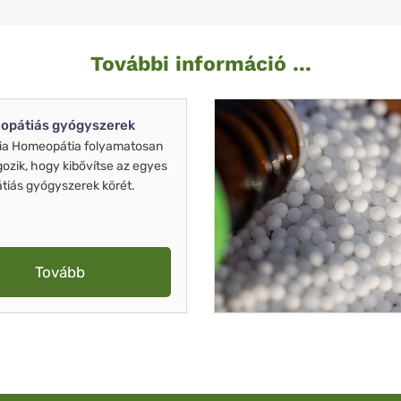
További információ ...
opátiás gyógyszerek
ia Homeopátia folyamatosan
gozik, hogy kibővítse az egyes
iás gyógyszerek körét.
Tovább