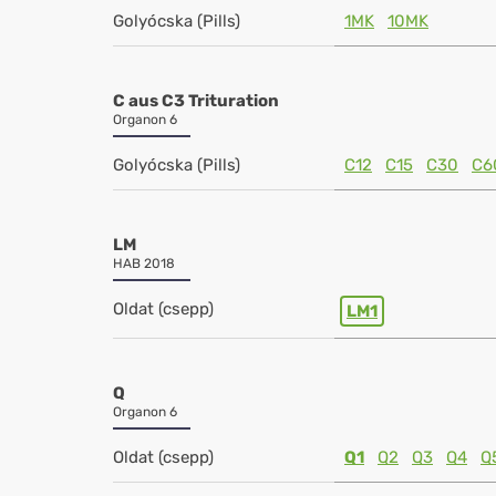
Golyócska (Pills)
1MK
10MK
C aus C3 Trituration
Organon 6
Golyócska (Pills)
C12
C15
C30
C6
LM
HAB 2018
Oldat (csepp)
LM1
Q
Organon 6
Oldat (csepp)
Q1
Q2
Q3
Q4
Q