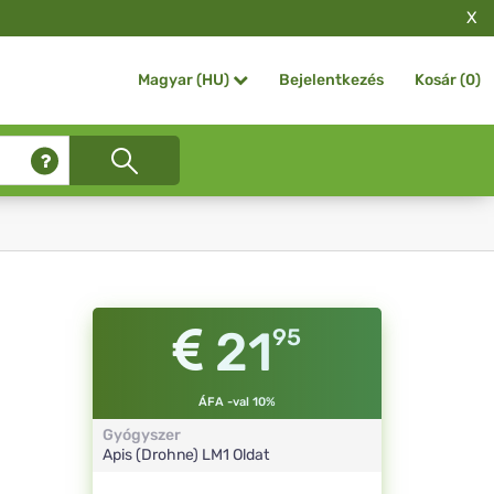
X
Bejelentkezés
Kosár (
0
)
Magyar (HU)
21
95
ÁFA -val 10%
Gyógyszer
Apis (Drohne)
LM1
Oldat