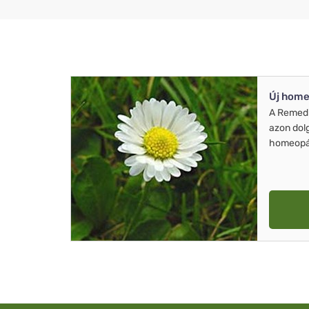
Új home
A Remed
azon dol
homeopát