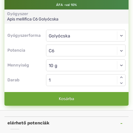
ÁFA -val 10%
Gyógyszer
Apis mellifica
C6
Golyócska
Gyógyszerforma
Gyógyszerforma
Golyócska
Potencia
C6
Golyócska
Mennyiség
Darab
Kosárba
elérhető potenciák