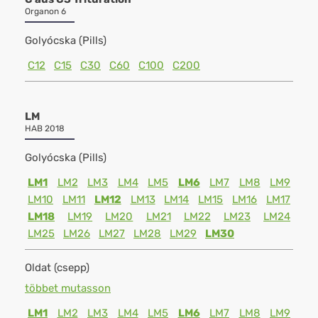
Organon 6
Golyócska (Pills)
C12
C15
C30
C60
C100
C200
LM
HAB 2018
Golyócska (Pills)
LM1
LM2
LM3
LM4
LM5
LM6
LM7
LM8
LM9
LM10
LM11
LM12
LM13
LM14
LM15
LM16
LM17
LM18
LM19
LM20
LM21
LM22
LM23
LM24
LM25
LM26
LM27
LM28
LM29
LM30
Oldat (csepp)
többet mutasson
LM1
LM2
LM3
LM4
LM5
LM6
LM7
LM8
LM9