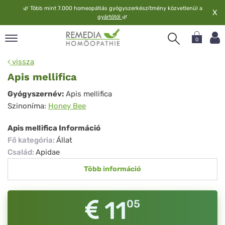
🌿
Több mint 7.000 homeopátiás gyógyszerkészítmény közvetlenül a
X
gyártótól
🌿
0
pand
vissza
elv
Apis mellifica
pand
Apis
Gyógyszernév:
Apis mellifica
op
Szinoníma:
Honey Bee
mellifica
pand
meopátia
Apis mellifica Információ
pand
Fő kategória
:
Állat
lgáltatás
Család
:
Apidae
pand
Több információ
lunk
11
05