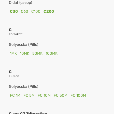
Oldat (csepp)
C30
C60
C100
C200
C
Korsakoff
Golyócska (Pills)
1MK
10MK
50MK
100MK
C
Fluxion
Golyócska (Pills)
FC 1M
FC 5M
FC 10M
FC 50M
FC 100M
C aus C3 Trituration