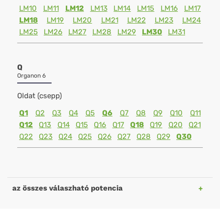
LM10
LM11
LM12
LM13
LM14
LM15
LM16
LM17
LM18
LM19
LM20
LM21
LM22
LM23
LM24
LM25
LM26
LM27
LM28
LM29
LM30
LM31
Q
Organon 6
Oldat (csepp)
Q1
Q2
Q3
Q4
Q5
Q6
Q7
Q8
Q9
Q10
Q11
Q12
Q13
Q14
Q15
Q16
Q17
Q18
Q19
Q20
Q21
Q22
Q23
Q24
Q25
Q26
Q27
Q28
Q29
Q30
az összes válaszható potencia