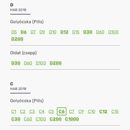
D
HAB 2018
Golyócska (Pills)
D5
D6
D7
D9
D10
D12
D15
D30
D60
D100
D200
Oldat (csepp)
D30
D60
D100
D200
C
HAB 2018
Golyócska (Pills)
C1
C2
C3
C4
C5
C6
C7
C9
C10
C12
C15
C30
C60
C100
C200
C1000