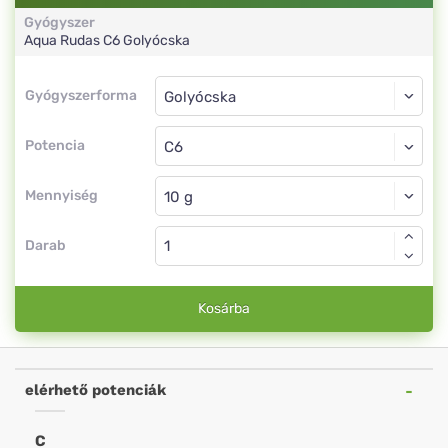
Gyógyszer
Aqua Rudas
C6
Golyócska
Gyógyszerforma
Gyógyszerforma
Golyócska
Potencia
C6
Golyócska
Mennyiség
Darab
Kosárba
elérhető potenciák
C