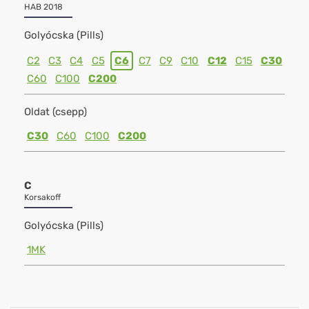
HAB 2018
Golyócska (Pills)
C2
C3
C4
C5
C6
C7
C9
C10
C12
C15
C30
C60
C100
C200
Oldat (csepp)
C30
C60
C100
C200
C
Korsakoff
Golyócska (Pills)
1MK