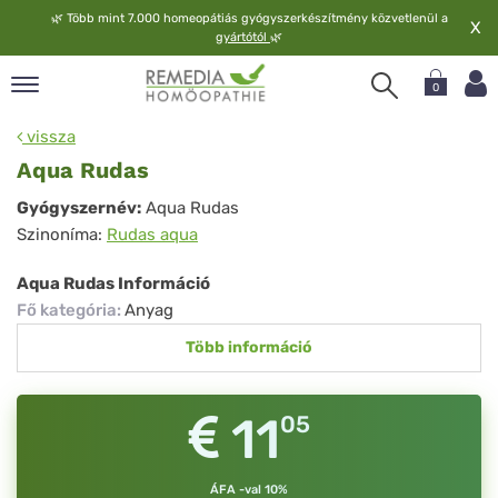
🌿
Több mint 7.000 homeopátiás gyógyszerkészítmény közvetlenül a
X
gyártótól
🌿
0
pand
vissza
elv
Aqua Rudas
pand
Aqua
Gyógyszernév:
Aqua Rudas
op
Szinoníma:
Rudas aqua
Rudas
pand
meopátia
Aqua Rudas Információ
pand
Fő kategória
:
Anyag
lgáltatás
Több információ
pand
lunk
11
05
ÁFA -val 10%