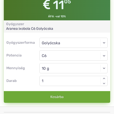
11
05
ÁFA -val 10%
Gyógyszer
Aranea ixobola
C6
Golyócska
Gyógyszerforma
Gyógyszerforma
Golyócska
Potencia
C6
Golyócska
Mennyiség
Darab
Kosárba