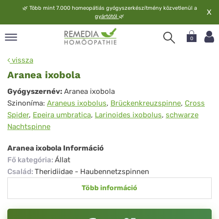
🌿
Több mint 7.000 homeopátiás gyógyszerkészítmény közvetlenül a
X
gyártótól
🌿
0
pand
vissza
elv
Aranea ixobola
pand
Aranea
Gyógyszernév:
Aranea ixobola
op
Szinoníma:
Araneus ixobolus
,
Brückenkreuzspinne
,
Cross
ixobola
pand
Spider
,
Epeira umbratica
,
Larinoides ixobolus
,
schwarze
meopátia
Nachtspinne
pand
lgáltatás
Aranea ixobola Információ
pand
Fő kategória
:
Állat
lunk
Család
:
Theridiidae - Haubennetzspinnen
Több információ