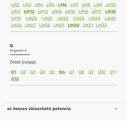
LM2
LM3
LM4
LM5
LM6
LM7
LM8
LM9
LM10
LM11
LM12
LM13
LM14
LM15
LM16
LM17
LM18
LM19
LM20
LM21
LM22
LM23
LM24
LM25
LM26
LM27
LM28
LM29
LM30
LM31
LM32
Q
Organon 6
Oldat (csepp)
Q1
Q2
Q3
Q4
Q5
Q6
Q7
Q8
Q9
Q10
Q11
Q12
az összes válaszható potencia