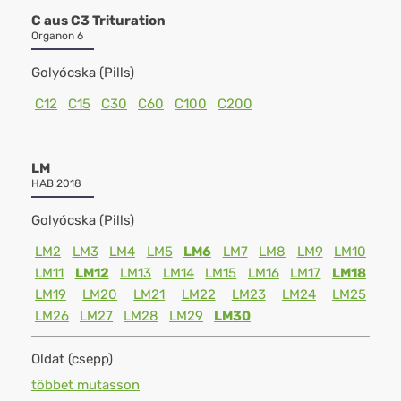
C aus C3 Trituration
Organon 6
Golyócska (Pills)
C12
C15
C30
C60
C100
C200
LM
HAB 2018
Golyócska (Pills)
LM2
LM3
LM4
LM5
LM6
LM7
LM8
LM9
LM10
LM11
LM12
LM13
LM14
LM15
LM16
LM17
LM18
LM19
LM20
LM21
LM22
LM23
LM24
LM25
LM26
LM27
LM28
LM29
LM30
Oldat (csepp)
többet mutasson