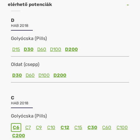
elérhető potenciák
D
HAB 2018
Golyócska (Pills)
D15
D30
D60
D100
D200
Oldat (csepp)
D30
D60
D100
D200
C
HAB 2018
Golyócska (Pills)
C6
C7
C9
C10
C12
C15
C30
C60
C100
C200