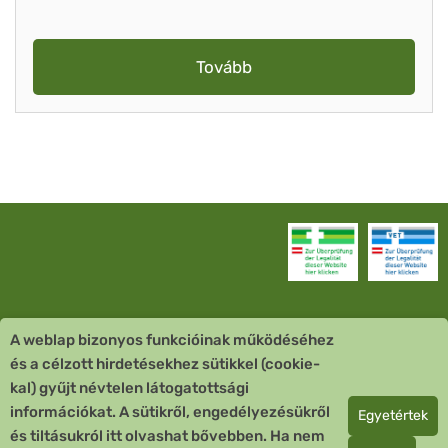
Tovább
A weblap bizonyos funkcióinak működéséhez
Vevőszolgálat
és a célzott hirdetésekhez sütikkel (cookie-
kal) gyűjt névtelen látogatottsági
Quick Links
információkat. A sütikről, engedélyezésükről
Egyetértek
és tiltásukról itt olvashat bővebben. Ha nem