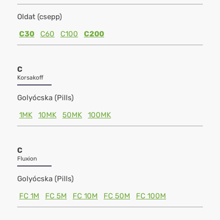
Oldat (csepp)
C30
C60
C100
C200
C
Korsakoff
Golyócska (Pills)
1MK
10MK
50MK
100MK
C
Fluxion
Golyócska (Pills)
FC 1M
FC 5M
FC 10M
FC 50M
FC 100M