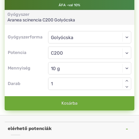
ÁFA -val 10%
Gyógyszer
Aranea scinencia
C200
Golyócska
Gyógyszerforma
Gyógyszerforma
Golyócska
Potencia
C200
Golyócska
Mennyiség
Darab
Kosárba
elérhető potenciák