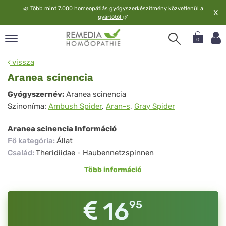
🌿
Több mint 7.000 homeopátiás gyógyszerkészítmény közvetlenül a
X
gyártótól
🌿
0
pand
vissza
elv
Aranea scinencia
pand
Aranea
Gyógyszernév:
Aranea scinencia
op
Szinoníma:
Ambush Spider
,
Aran-s
,
Gray Spider
scinencia
pand
meopátia
Aranea scinencia Információ
pand
Fő kategória
:
Állat
lgáltatás
Család
:
Theridiidae - Haubennetzspinnen
pand
Több információ
lunk
16
95