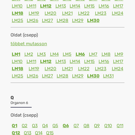
LM10
LM11
LM12
LM13
LM14
LM15
LM16
LM17
LM18
LM19
LM20
LM21
LM22
LM23
LM24
LM25
LM26
LM27
LM28
LM29
LM30
Oldat (csepp)
többet mutasson
LM1
LM2
LM3
LM4
LM5
LM6
LM7
LM8
LM9
LM10
LM11
LM12
LM13
LM14
LM15
LM16
LM17
LM18
LM19
LM20
LM21
LM22
LM23
LM24
LM25
LM26
LM27
LM28
LM29
LM30
LM31
Q
Organon 6
Oldat (csepp)
Q1
Q2
Q3
Q4
Q5
Q6
Q7
Q8
Q9
Q10
Q11
Q12
Q13
Q14
Q15