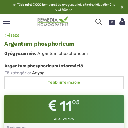
🌿
Több mint 7.000 homeopátiás gyógyszerkészítmény közvetlenül a
X
gyártótól
🌿
0
pand
vissza
elv
Argentum phosphoricum
pand
Argentum
Gyógyszernév:
Argentum phosphoricum
op
phosphoricum
pand
Argentum phosphoricum Információ
meopátia
Fő kategória
:
Anyag
pand
Több információ
lgáltatás
pand
lunk
11
05
ÁFA -val 10%
Gyógyszer