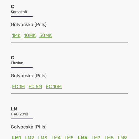
C
Korsakoff
Golyócska (Pills)
1MK
10MK
50MK
C
Fluxion
Golyócska (Pills)
FC 1M
FC 5M
FC 10M
LM
HAB 2018
Golyócska (Pills)
LM1
LM2
LM3
LM4
LM5
LM6
LM7
LM8
LM9