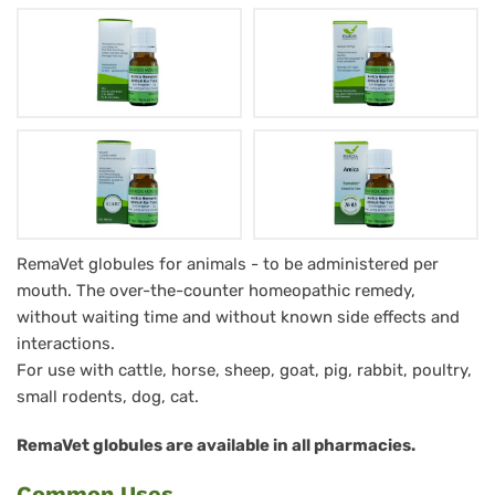
Arnica
RemaVet globules for animals - to be administered per
mouth. The over-the-counter homeopathic remedy,
RemaVet
without waiting time and without known side effects and
Globuli
interactions.
für
For use with cattle, horse, sheep, goat, pig, rabbit, poultry,
Tiere
small rodents, dog, cat.
-
RemaVet globules are available in all pharmacies.
No.
Common Uses