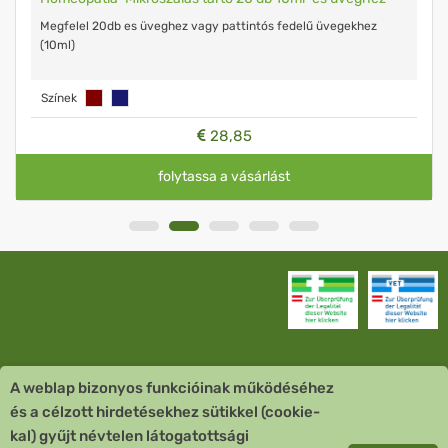
Megfelel 20db es üveghez vagy pattintós fedelű üvegekhez
(10ml)
Színek
28,85
folytassa a vásárlást
A weblap bizonyos funkcióinak működéséhez
Vevőszolgálat
és a célzott hirdetésekhez sütikkel (cookie-
kal) gyűjt névtelen látogatottsági