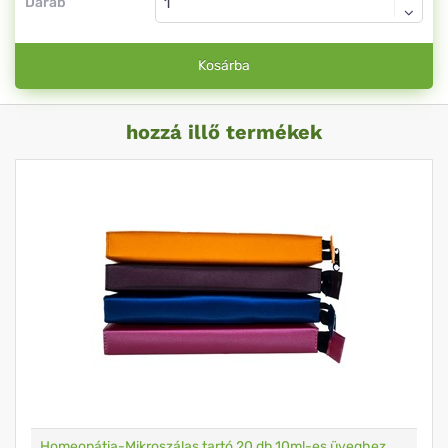
Darab
Kosárba
hozzá illő termékek
Homeopátia-Mikroszálas tartó 20 db 10ml-es üveghez