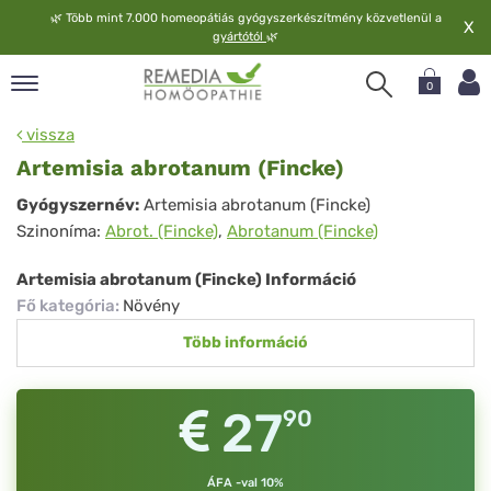
🌿
Több mint 7.000 homeopátiás gyógyszerkészítmény közvetlenül a
X
gyártótól
🌿
0
pand
vissza
elv
Artemisia abrotanum (Fincke)
pand
Artemisia
Gyógyszernév:
Artemisia abrotanum (Fincke)
op
Szinoníma:
Abrot. (Fincke)
,
Abrotanum (Fincke)
abrotanum
pand
meopátia
(Fincke)
Artemisia abrotanum (Fincke) Információ
pand
Fő kategória
:
Növény
lgáltatás
Több információ
pand
lunk
27
90
ÁFA -val 10%