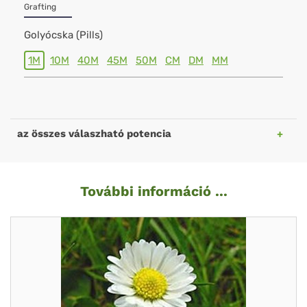
Grafting
Golyócska (Pills)
1M
10M
40M
45M
50M
CM
DM
MM
az összes válaszható potencia
További információ ...