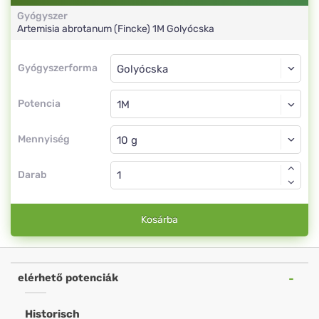
Gyógyszer
Artemisia abrotanum (Fincke)
1M
Golyócska
Gyógyszerforma
Gyógyszerforma
Golyócska
Potencia
1M
Golyócska
Mennyiség
Darab
Kosárba
elérhető potenciák
Historisch