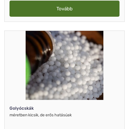
Tovább
Golyócskák
méretben kicsik, de erős hatásúak