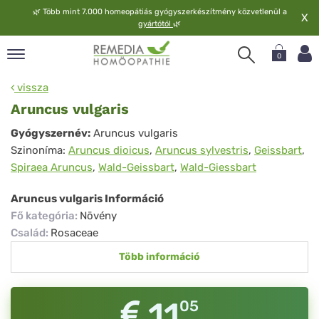
🌿
Több mint 7.000 homeopátiás gyógyszerkészítmény közvetlenül a
X
gyártótól
🌿
0
pand
vissza
elv
Aruncus vulgaris
pand
Aruncus
Gyógyszernév:
Aruncus vulgaris
op
Szinoníma:
Aruncus dioicus
,
Aruncus sylvestris
,
Geissbart
,
vulgaris
pand
Spiraea Aruncus
,
Wald-Geissbart
,
Wald-Giessbart
meopátia
pand
Aruncus vulgaris Információ
lgáltatás
Fő kategória
:
Növény
pand
Család
:
Rosaceae
lunk
Több információ
11
05