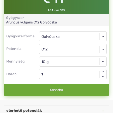
ÁFA -val 10%
Gyógyszer
Aruncus vulgaris
C12
Golyócska
Gyógyszerforma
Gyógyszerforma
Golyócska
Potencia
C12
Golyócska
Mennyiség
Darab
Kosárba
elérhető potenciák