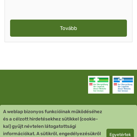
Tovább
A weblap bizonyos funkcióinak működéséhez
Vevőszolgálat
és a célzott hirdetésekhez sütikkel (cookie-
kal) gyűjt névtelen látogatottsági
Quick Links
információkat. A sütikről, engedélyezésükről
Egyetértek