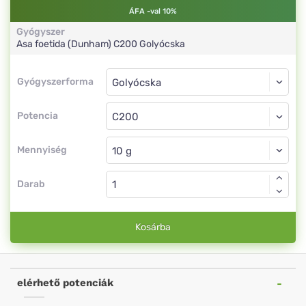
ÁFA -val 10%
Gyógyszer
Asa foetida (Dunham)
C200
Golyócska
Gyógyszerforma
Gyógyszerforma
Golyócska
Potencia
C200
Golyócska
Mennyiség
Darab
Kosárba
elérhető potenciák