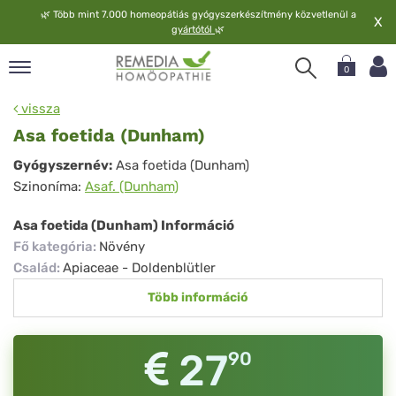
🌿
Több mint 7.000 homeopátiás gyógyszerkészítmény közvetlenül a
X
gyártótól
🌿
0
pand
vissza
elv
Asa foetida (Dunham)
pand
Asa
Gyógyszernév:
Asa foetida (Dunham)
op
Szinoníma:
Asaf. (Dunham)
foetida
pand
meopátia
(Dunham)
Asa foetida (Dunham) Információ
pand
Fő kategória
:
Növény
lgáltatás
Család
:
Apiaceae - Doldenblütler
pand
Több információ
lunk
27
90