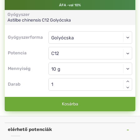
ÁFA -val 10%
Gyógyszer
Astilbe chinensis
C12
Golyócska
Gyógyszerforma
Gyógyszerforma
Golyócska
Potencia
C12
Golyócska
Mennyiség
Darab
Kosárba
elérhető potenciák