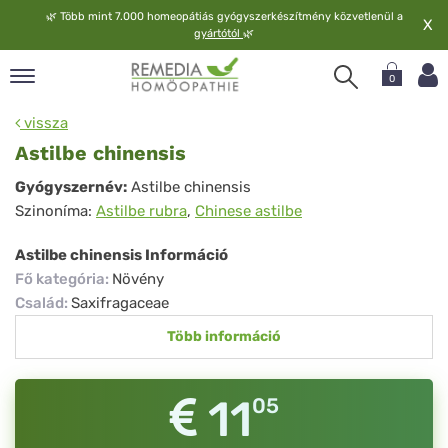
🌿
Több mint 7.000 homeopátiás gyógyszerkészítmény közvetlenül a
X
gyártótól
🌿
0
pand
vissza
elv
Astilbe chinensis
pand
Astilbe
Gyógyszernév:
Astilbe chinensis
op
Szinoníma:
Astilbe rubra
,
Chinese astilbe
chinensis
pand
meopátia
Astilbe chinensis Információ
pand
Fő kategória
:
Növény
lgáltatás
Család
:
Saxifragaceae
pand
Több információ
lunk
11
05