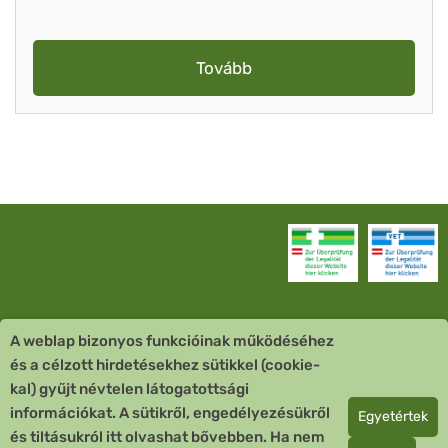
Tovább
A weblap bizonyos funkcióinak működéséhez
Vevőszolgálat
és a célzott hirdetésekhez sütikkel (cookie-
kal) gyűjt névtelen látogatottsági
Quick Links
információkat. A sütikről, engedélyezésükről
Egyetértek
és tiltásukról itt olvashat bővebben. Ha nem