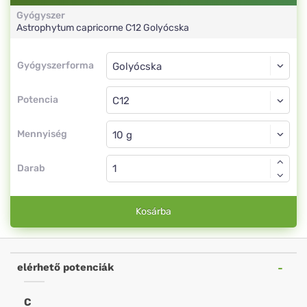
Gyógyszer
Astrophytum capricorne
C12
Golyócska
Gyógyszerforma
Gyógyszerforma
Golyócska
Potencia
C12
Golyócska
Mennyiség
Darab
Kosárba
elérhető potenciák
C