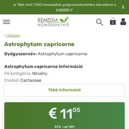
🌿
Több mint 7.000 homeopátiás gyógyszerkészítmény közvetlenül a
X
gyártótól
🌿
0
pand
vissza
elv
Astrophytum capricorne
pand
Astrophytum
Gyógyszernév:
Astrophytum capricorne
op
capricorne
pand
Astrophytum capricorne Információ
meopátia
Fő kategória
:
Növény
pand
Család
:
Cactaceae
lgáltatás
Több információ
pand
lunk
11
05
ÁFA -val 10%