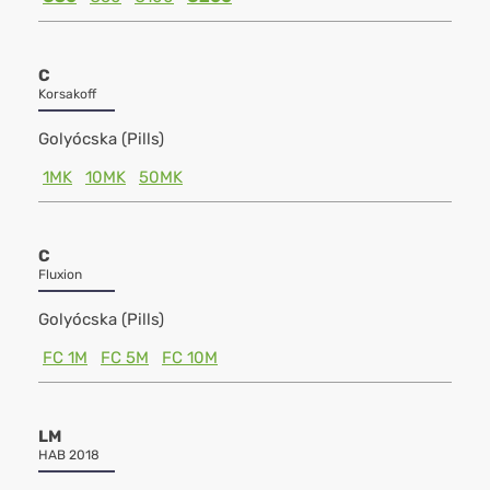
C
Korsakoff
Golyócska (Pills)
1MK
10MK
50MK
C
Fluxion
Golyócska (Pills)
FC 1M
FC 5M
FC 10M
LM
HAB 2018