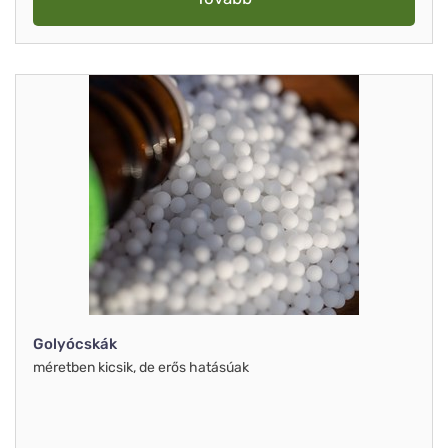
Golyócskák
méretben kicsik, de erős hatásúak