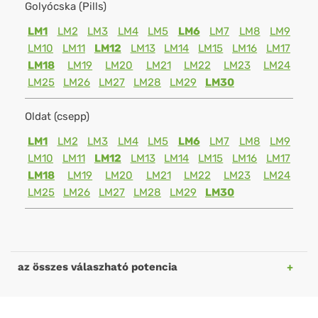
Golyócska (Pills)
LM1
LM2
LM3
LM4
LM5
LM6
LM7
LM8
LM9
LM10
LM11
LM12
LM13
LM14
LM15
LM16
LM17
LM18
LM19
LM20
LM21
LM22
LM23
LM24
LM25
LM26
LM27
LM28
LM29
LM30
Oldat (csepp)
LM1
LM2
LM3
LM4
LM5
LM6
LM7
LM8
LM9
LM10
LM11
LM12
LM13
LM14
LM15
LM16
LM17
LM18
LM19
LM20
LM21
LM22
LM23
LM24
LM25
LM26
LM27
LM28
LM29
LM30
az összes válaszható potencia