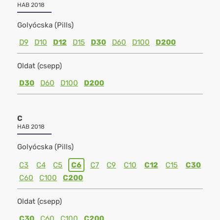
HAB 2018
Golyócska (Pills)
D9
D10
D12
D15
D30
D60
D100
D200
Oldat (csepp)
D30
D60
D100
D200
C
HAB 2018
Golyócska (Pills)
C3
C4
C5
C6
C7
C9
C10
C12
C15
C30
C60
C100
C200
Oldat (csepp)
C30
C60
C100
C200