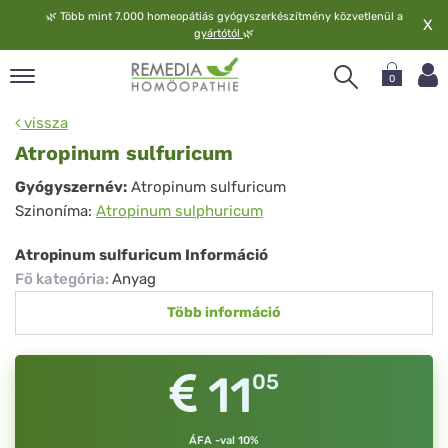
🌿
Több mint 7.000 homeopátiás gyógyszerkészítmény közvetlenül a
X
gyártótól
🌿
0
pand
vissza
elv
Atropinum sulfuricum
pand
Atropinum
Gyógyszernév:
Atropinum sulfuricum
op
Szinoníma:
Atropinum sulphuricum
sulfuricum
pand
meopátia
Atropinum sulfuricum Információ
pand
Fő kategória
:
Anyag
lgáltatás
Több információ
pand
lunk
11
05
ÁFA -val 10%