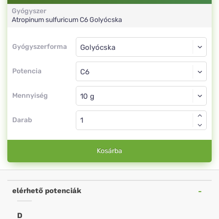
Gyógyszer
Atropinum sulfuricum
C6
Golyócska
Gyógyszerforma
Gyógyszerforma
Golyócska
Potencia
C6
Golyócska
Mennyiség
Darab
Kosárba
elérhető potenciák
D