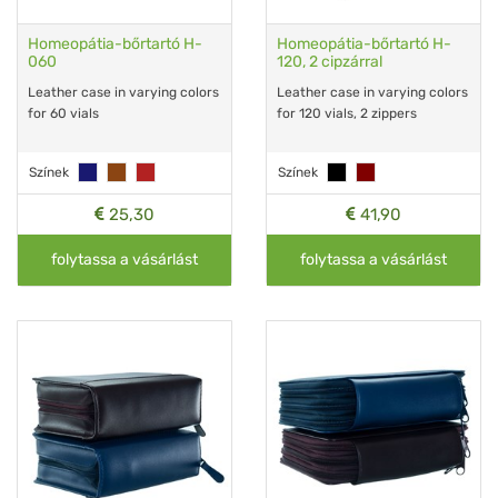
Homeopátia-bőrtartó H-
Homeopátia-bőrtartó H-
060
120, 2 cipzárral
Leather case in varying colors
Leather case in varying colors
for 60 vials
for 120 vials, 2 zippers
Színek
Színek
25,30
41,90
folytassa a vásárlást
folytassa a vásárlást