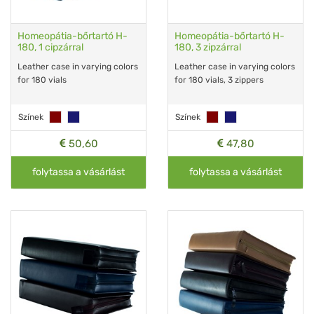
Homeopátia-bőrtartó H-
Homeopátia-bőrtartó H-
180, 1 cipzárral
180, 3 zipzárral
Leather case in varying colors
Leather case in varying colors
for 180 vials
for 180 vials, 3 zippers
Színek
Színek
50,60
47,80
folytassa a vásárlást
folytassa a vásárlást