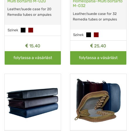
Multi bőrtartó M-020
Homeopátia-Multi bőrtartó
M-032
Leather/suede case for 20
Leather/suede case for 32
Remedia tubes or ampules
Remedia tubes or ampules
Színek
Színek
15,40
25,40
folytassa a vásárlást
folytassa a vásárlást