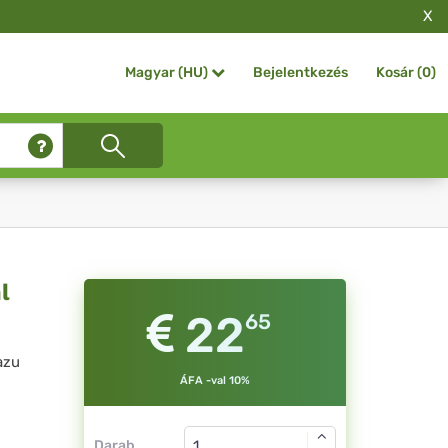
X
Bejelentkezés
Kosár (
0
)
Magyar (HU)
l
22
65
azu
ÁFA -val 10%
Darab