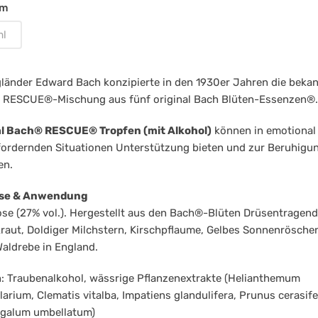
ohol)
om
ml
ml
länder Edward Bach konzipierte in den 1930er Jahren die beka
al RESCUE®-Mischung aus fünf original Bach Blüten-Essenzen®
al Bach® RESCUE® Tropfen (mit Alkohol)
können in emotional
ordernden Situationen Unterstützung bieten und zur Beruhigu
en.
se & Anwendung
ose (27% vol.). Hergestellt aus den Bach®-Blüten Drüsentragen
raut, Doldiger Milchstern, Kirschpflaume, Gelbes Sonnenrösche
aldrebe in England.
: Traubenalkohol, wässrige Pflanzenextrakte (Helianthemum
rium, Clematis vitalba, Impatiens glandulifera, Prunus cerasife
ogalum umbellatum)