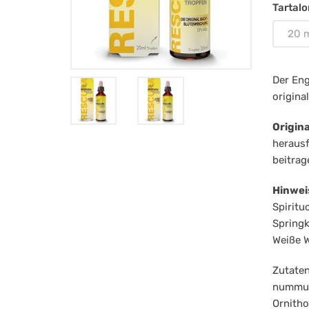
Alk
Tartal
20
20 
Der Eng
origin
Origin
herausf
beitrag
Hinwei
Spiritu
Springk
Weiße W
Zutaten
nummula
Ornith