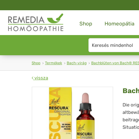
Shop
Homeopátia
Search
type
Shop
Termékek
Bach-virág
Bachblüten von Bach® R
vissza
Ba
Bach
RE
Die ori
altbew
Tro
beitrag
(mi
Situati