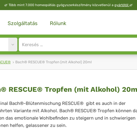
🌿
Több mint 7.000 homeopátiás gyógyszerkészítmény közvetlenül a
gyártótól
🌿
Szolgáltatás
Rólunk
Site
search
input
ESCUE®
Bach® RESCUE® Tropfen (mit Alkohol) 20ml
ch®
® RESCUE® Tropfen (mit Alkohol) 20m
SCUE®
ginal Bach®-Blütenmischung RESCUE® gibt es auch in der
ährten Variante mit Alkohol. Bach® RESCUE® Tropfen können d
pfen
en das emotionale Wohlbefinden zu steigern und in schwierigen
t
onen helfen, gelassener zu sein.