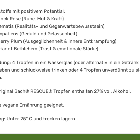
stoffe mit positivem Potential:
Rock Rose (Ruhe, Mut & Kraft)
lematis (Realitäts- und Gegenwartsbewusstsein)
Impatiens (Geduld und Gelassenheit)
herry Plum (Ausgeglichenheit & innere Entkrampfung)
Star of Bethlehem (Trost & emotionale Stärke)
ng: 4 Tropfen in ein Wasserglas (oder alternativ in ein Getränk 
eben und schluckweise trinken oder 4 Tropfen unverdünnt zu si
.
riginal Bach® RESCUE® Tropfen enthalten 27% vol. Alkohol.
e vegane Ernährung geeignet.
g: Unter 25° C und trocken lagern.