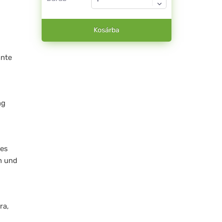
Kosárba
nnte
.
ng
des
n und
ra,