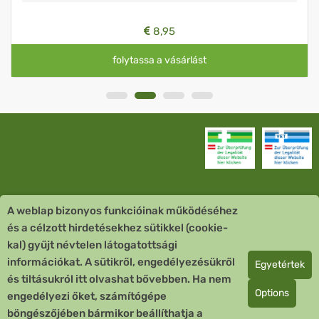
8,95
folytassa a vásárlást
A weblap bizonyos funkcióinak működéséhez
Vevőszolgálat
és a célzott hirdetésekhez sütikkel (cookie-
kal) gyűjt névtelen látogatottsági
Quick Links
információkat. A sütikről, engedélyezésükről
Egyetértek
és tiltásukról itt olvashat bővebben. Ha nem
Fizetési mód
Options
engedélyezi őket, számítógépe
böngészőjében bármikor beállíthatja a