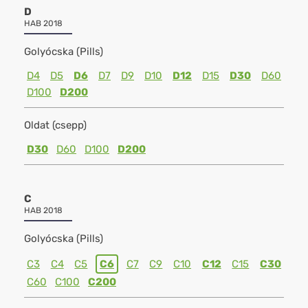
D
HAB 2018
Golyócska (Pills)
D4
D5
D6
D7
D9
D10
D12
D15
D30
D60
D100
D200
Oldat (csepp)
D30
D60
D100
D200
C
HAB 2018
Golyócska (Pills)
C3
C4
C5
C6
C7
C9
C10
C12
C15
C30
C60
C100
C200