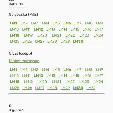
HAB 2018
Golyócska (Pills)
LM1
LM2
LM3
LM4
LM5
LM6
LM7
LM8
LM9
LM10
LM11
LM12
LM13
LM14
LM15
LM16
LM17
LM18
LM19
LM20
LM21
LM22
LM23
LM24
LM25
LM26
LM27
LM28
LM29
LM30
Oldat (csepp)
többet mutasson
LM1
LM2
LM3
LM4
LM5
LM6
LM7
LM8
LM9
LM10
LM11
LM12
LM13
LM14
LM15
LM16
LM17
LM18
LM19
LM20
LM21
LM22
LM23
LM24
LM25
LM26
LM27
LM28
LM29
LM30
LM31
Q
Organon 6