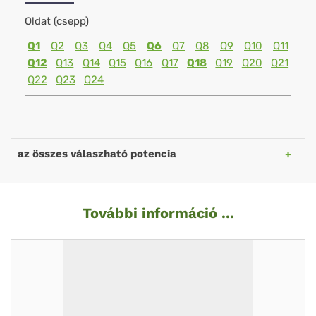
Oldat (csepp)
Q1
Q2
Q3
Q4
Q5
Q6
Q7
Q8
Q9
Q10
Q11
Q12
Q13
Q14
Q15
Q16
Q17
Q18
Q19
Q20
Q21
Q22
Q23
Q24
az összes válaszható potencia
További információ ...