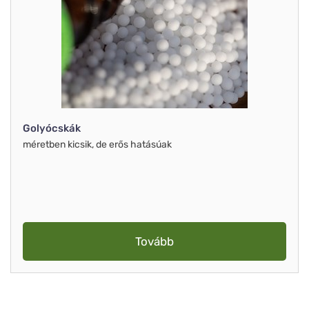
Golyócskák
méretben kicsik, de erős hatásúak
Tovább