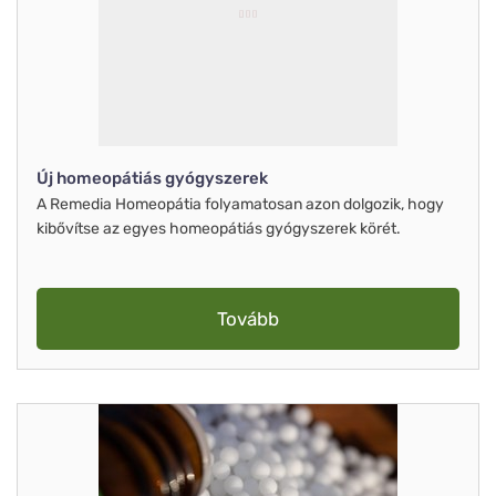
Új homeopátiás gyógyszerek
A Remedia Homeopátia folyamatosan azon dolgozik, hogy
kibővítse az egyes homeopátiás gyógyszerek körét.
Tovább