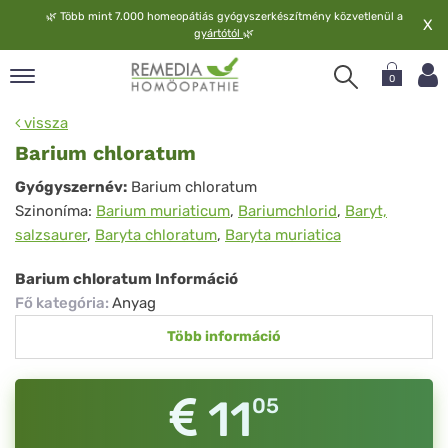
🌿
Több mint 7.000 homeopátiás gyógyszerkészítmény közvetlenül a
X
gyártótól
🌿
0
pand
vissza
elv
Barium chloratum
pand
Barium
Gyógyszernév:
Barium chloratum
op
Szinoníma:
Barium muriaticum
,
Bariumchlorid
,
Baryt,
chloratum
pand
salzsaurer
,
Baryta chloratum
,
Baryta muriatica
meopátia
pand
Barium chloratum Információ
lgáltatás
Fő kategória
:
Anyag
pand
Több információ
lunk
11
05