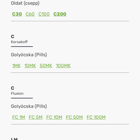
Oldat (csepp)
C30
C60
C100
C200
C
Korsakoff
Golyócska (Pills)
1MK
10MK
50MK
100MK
C
Fluxion
Golyócska (Pills)
FC 1M
FC 5M
FC 10M
FC 50M
FC 100M
LM