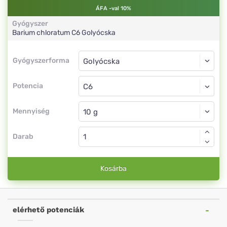
ÁFA -val 10%
Gyógyszer
Barium chloratum
C6
Golyócska
Gyógyszerforma
Gyógyszerforma
Golyócska
Potencia
C6
Golyócska
Mennyiség
Darab
Kosárba
elérhető potenciák