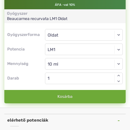
ÁFA -val 10%
Gyógyszer
Beaucarnea recurvata
LM1
Oldat
Gyógyszerforma
Gyógyszerforma
Oldat
Potencia
LM1
Oldat
Mennyiség
Darab
Kosárba
elérhető potenciák