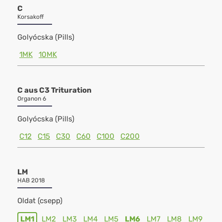
C
Korsakoff
Golyócska (Pills)
1MK
10MK
C aus C3 Trituration
Organon 6
Golyócska (Pills)
C12
C15
C30
C60
C100
C200
LM
HAB 2018
Oldat (csepp)
LM1
LM2
LM3
LM4
LM5
LM6
LM7
LM8
LM9