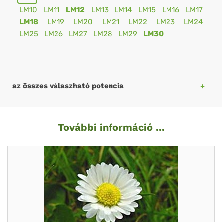
LM10
LM11
LM12
LM13
LM14
LM15
LM16
LM17
LM18
LM19
LM20
LM21
LM22
LM23
LM24
LM25
LM26
LM27
LM28
LM29
LM30
az összes válaszható potencia
További információ ...