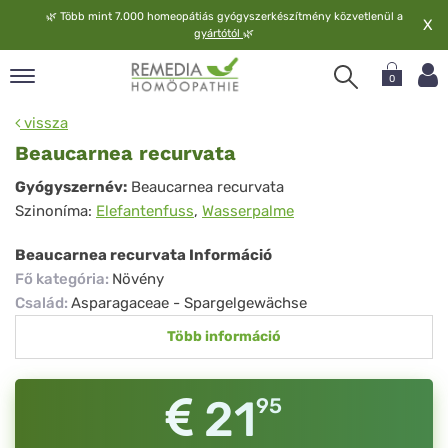
🌿
Több mint 7.000 homeopátiás gyógyszerkészítmény közvetlenül a
X
gyártótól
🌿
0
pand
vissza
elv
Beaucarnea recurvata
pand
Beaucarnea
Gyógyszernév:
Beaucarnea recurvata
op
Szinoníma:
Elefantenfuss
,
Wasserpalme
recurvata
pand
meopátia
Beaucarnea recurvata Információ
pand
Fő kategória
:
Növény
lgáltatás
Család
:
Asparagaceae - Spargelgewächse
pand
Több információ
lunk
21
95