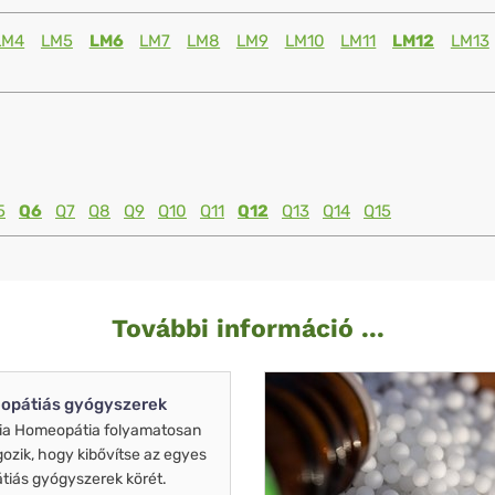
LM4
LM5
LM6
LM7
LM8
LM9
LM10
LM11
LM12
LM13
5
Q6
Q7
Q8
Q9
Q10
Q11
Q12
Q13
Q14
Q15
További információ ...
opátiás gyógyszerek
ia Homeopátia folyamatosan
gozik, hogy kibővítse az egyes
iás gyógyszerek körét.