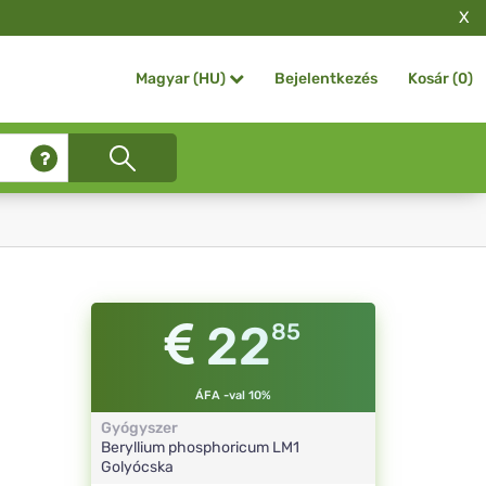
X
Bejelentkezés
Kosár (
0
)
Magyar (HU)
22
85
ÁFA -val 10%
Gyógyszer
Beryllium phosphoricum
LM1
Golyócska