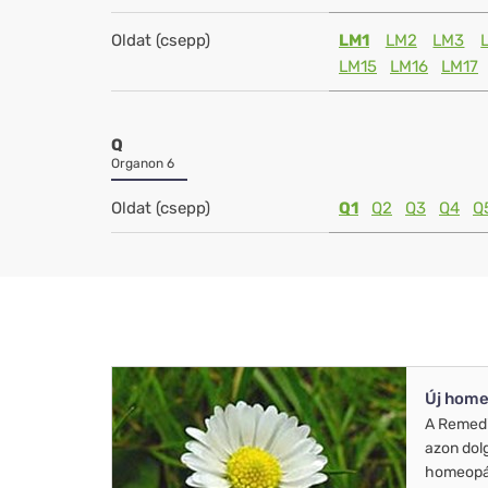
Oldat (csepp)
LM1
LM2
LM3
LM15
LM16
LM17
Q
Organon 6
Oldat (csepp)
Q1
Q2
Q3
Q4
Q
Új home
A Remed
azon dol
homeopát