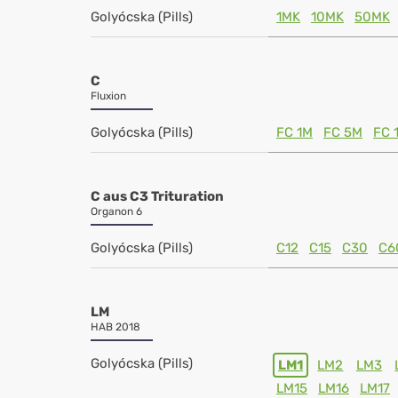
Golyócska (Pills)
1MK
10MK
50MK
C
Fluxion
Golyócska (Pills)
FC 1M
FC 5M
FC 
C aus C3 Trituration
Organon 6
Golyócska (Pills)
C12
C15
C30
C6
LM
HAB 2018
Golyócska (Pills)
LM1
LM2
LM3
LM15
LM16
LM17