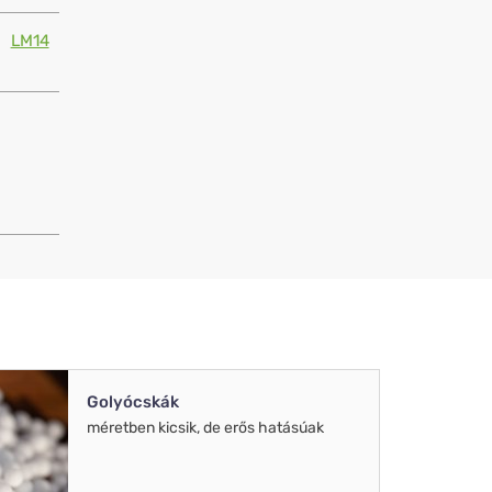
LM14
Golyócskák
méretben kicsik, de erős hatásúak