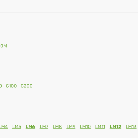
10M
0
C100
C200
LM4
LM5
LM6
LM7
LM8
LM9
LM10
LM11
LM12
LM13