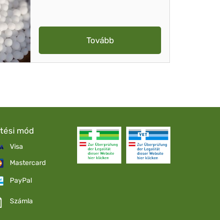
Tovább
etési mód
Visa
Mastercard
PayPal
Számla