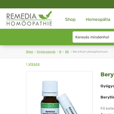
Shop
Homeopátia
Search
type
Shop
Gyógyszerek
B
BE
Beryllium phosphoricum
vissza
Ber
Bery
ph
Gyógys
Beryll
Fő kate