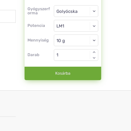
Gyógyszerforma
Gyógyszerf
orma
Golyócska
Potencia
LM1
Golyócska
Mennyiség
Darab
Kosárba