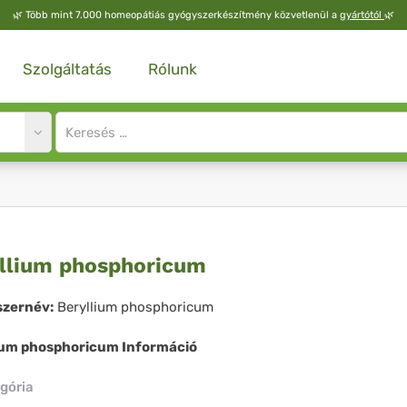
🌿
Több mint 7.000 homeopátiás gyógyszerkészítmény közvetlenül a
gyártótól
🌿
Szolgáltatás
Rólunk
Site
search
input
yllium
llium phosphoricum
osphoricum
zernév:
Beryllium phosphoricum
ium phosphoricum Információ
gória