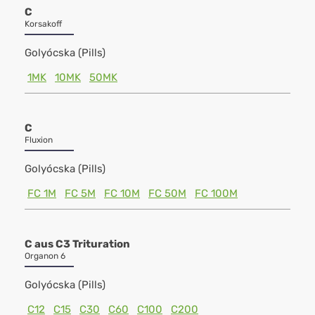
C
Korsakoff
Golyócska (Pills)
1MK
10MK
50MK
C
Fluxion
Golyócska (Pills)
FC 1M
FC 5M
FC 10M
FC 50M
FC 100M
C aus C3 Trituration
Organon 6
Golyócska (Pills)
C12
C15
C30
C60
C100
C200