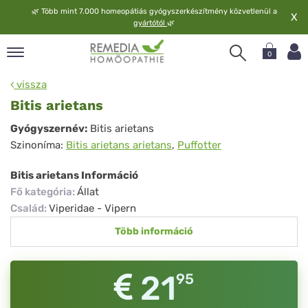
🌿
Több mint 7.000 homeopátiás gyógyszerkészítmény közvetlenül a
X
gyártótól
🌿
0
pand
vissza
elv
Bitis arietans
pand
Bitis
Gyógyszernév:
Bitis arietans
op
Szinoníma:
Bitis arietans arietans
,
Puffotter
arietans
pand
meopátia
Bitis arietans Információ
pand
Fő kategória
:
Állat
lgáltatás
Család
:
Viperidae - Vipern
pand
Több információ
lunk
21
95