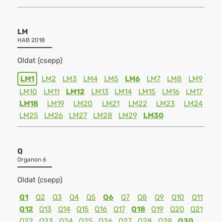
LM
HAB 2018
Oldat (csepp)
LM1
LM2
LM3
LM4
LM5
LM6
LM7
LM8
LM9
LM10
LM11
LM12
LM13
LM14
LM15
LM16
LM17
LM18
LM19
LM20
LM21
LM22
LM23
LM24
LM25
LM26
LM27
LM28
LM29
LM30
Q
Organon 6
Oldat (csepp)
Q1
Q2
Q3
Q4
Q5
Q6
Q7
Q8
Q9
Q10
Q11
Q12
Q13
Q14
Q15
Q16
Q17
Q18
Q19
Q20
Q21
Q22
Q23
Q24
Q25
Q26
Q27
Q28
Q29
Q30