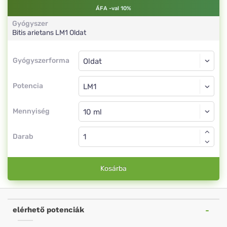
ÁFA -val 10%
Gyógyszer
Bitis arietans
LM1
Oldat
Gyógyszerforma
Gyógyszerforma
Oldat
Potencia
LM1
Oldat
Mennyiség
Darab
Kosárba
elérhető potenciák