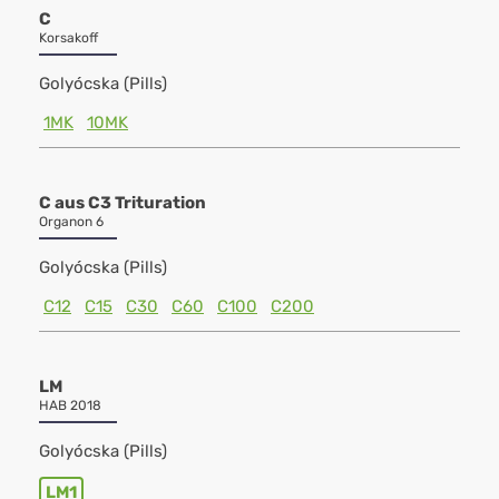
C
Korsakoff
Golyócska (Pills)
1MK
10MK
C aus C3 Trituration
Organon 6
Golyócska (Pills)
C12
C15
C30
C60
C100
C200
LM
HAB 2018
Golyócska (Pills)
LM1