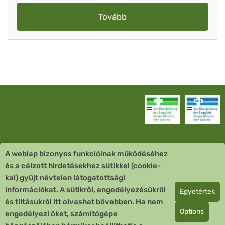
Tovább
A weblap bizonyos funkcióinak működéséhez
Vevőszolgálat
és a célzott hirdetésekhez sütikkel (cookie-
kal) gyűjt névtelen látogatottsági
Quick Links
információkat. A sütikről, engedélyezésükről
Egyetértek
és tiltásukról itt olvashat bővebben. Ha nem
Fizetési mód
Options
engedélyezi őket, számítógépe