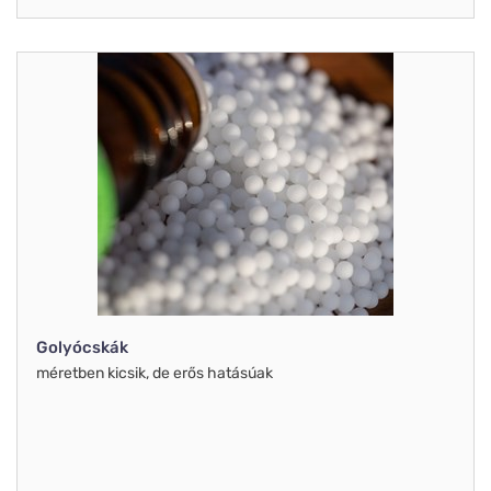
Golyócskák
méretben kicsik, de erős hatásúak