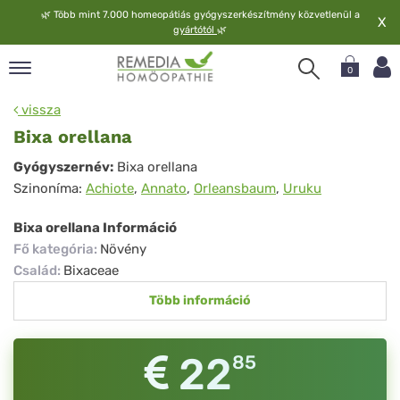
🌿
Több mint 7.000 homeopátiás gyógyszerkészítmény közvetlenül a
X
gyártótól
🌿
0
pand
vissza
elv
Bixa orellana
pand
Bixa
Gyógyszernév:
Bixa orellana
op
Szinoníma:
Achiote
,
Annato
,
Orleansbaum
,
Uruku
orellana
pand
meopátia
Bixa orellana Információ
pand
Fő kategória
:
Növény
lgáltatás
Család
:
Bixaceae
pand
Több információ
lunk
22
85