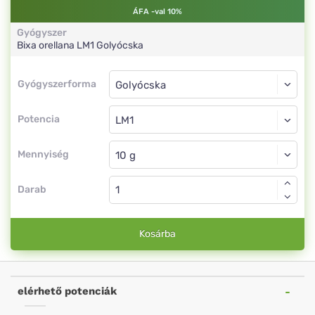
ÁFA -val 10%
Gyógyszer
Bixa orellana
LM1
Golyócska
Gyógyszerforma
Gyógyszerforma
Golyócska
Potencia
LM1
Golyócska
Mennyiség
Darab
Kosárba
elérhető potenciák