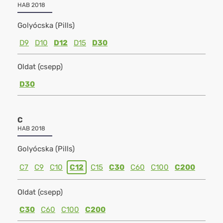
HAB 2018
Golyócska (Pills)
D9
D10
D12
D15
D30
Oldat (csepp)
D30
C
HAB 2018
Golyócska (Pills)
C7
C9
C10
C12
C15
C30
C60
C100
C200
Oldat (csepp)
C30
C60
C100
C200