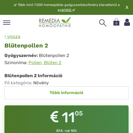
🌿
Több mint 7.000 homeopátiás gyógyszerkészítmény közvetlenül a
X
gyártótól
🌿
0
pand
vissza
elv
Blütenpollen 2
pand
Blütenpollen
Gyógyszernév:
Blütenpollen 2
op
Szinoníma:
Pollen, Blüten 2
2
pand
meopátia
Blütenpollen 2 Információ
pand
Fő kategória
:
Növény
lgáltatás
Több információ
pand
lunk
11
05
ÁFA -val 10%