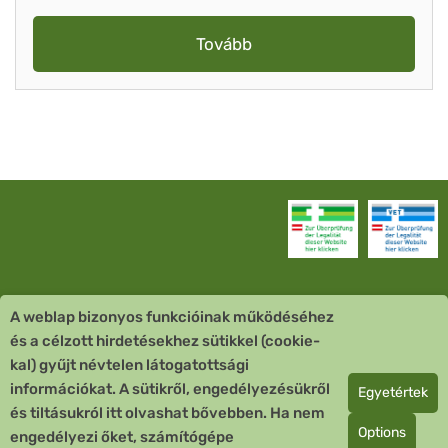
Tovább
A weblap bizonyos funkcióinak működéséhez
Vevőszolgálat
és a célzott hirdetésekhez sütikkel (cookie-
kal) gyűjt névtelen látogatottsági
Quick Links
információkat. A sütikről, engedélyezésükről
Egyetértek
és tiltásukról itt olvashat bővebben. Ha nem
Fizetési mód
Options
engedélyezi őket, számítógépe