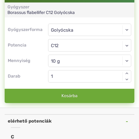
Gyógyszer
Borassus flabellifer
C12
Golyócska
Gyógyszerforma
Gyógyszerforma
Golyócska
Potencia
C12
Golyócska
Mennyiség
Darab
Kosárba
elérhető potenciák
C