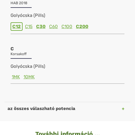
HAB 2018
Golyócska (Pills)
C12
C15
C30
C60
C100
C200
C
Korsakoff
Golyócska (Pills)
1MK
10MK
az összes válaszható potencia
További információ ...