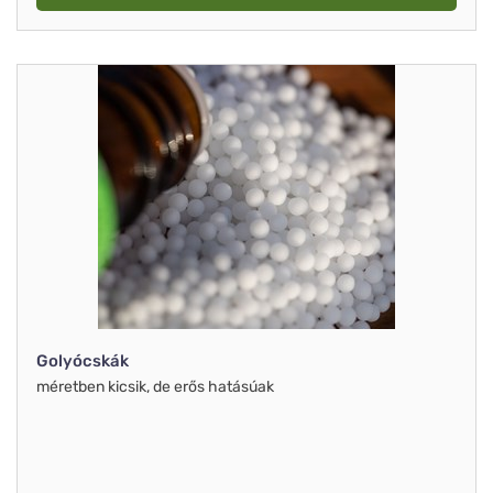
Golyócskák
méretben kicsik, de erős hatásúak