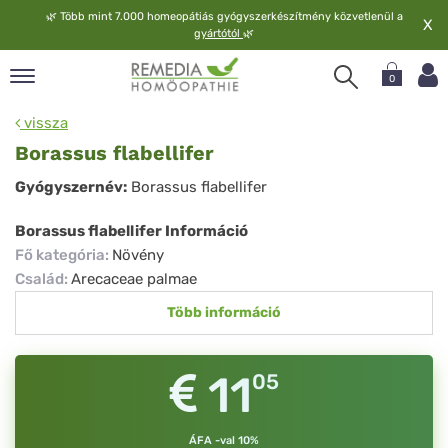
🌿
Több mint 7.000 homeopátiás gyógyszerkészítmény közvetlenül a
X
gyártótól
🌿
0
pand
vissza
elv
Borassus flabellifer
pand
Borassus
Gyógyszernév:
Borassus flabellifer
op
flabellifer
pand
Borassus flabellifer Információ
meopátia
Fő kategória
:
Növény
pand
Család
:
Arecaceae palmae
lgáltatás
Több információ
pand
lunk
11
05
ÁFA -val 10%