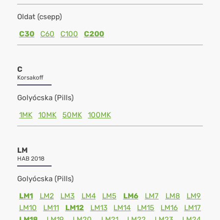
Oldat (csepp)
C30
C60
C100
C200
C
Korsakoff
Golyócska (Pills)
1MK
10MK
50MK
100MK
LM
HAB 2018
Golyócska (Pills)
LM1
LM2
LM3
LM4
LM5
LM6
LM7
LM8
LM9
LM10
LM11
LM12
LM13
LM14
LM15
LM16
LM17
LM18
LM19
LM20
LM21
LM22
LM23
LM24