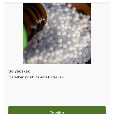
Golyócskák
méretben kicsik, de erős hatásúak
Tovább