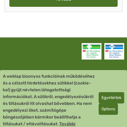
A weblap bizonyos funkcióinak működéséhez
Vevőszolgálat
és a célzott hirdetésekhez sütikkel (cookie-
kal) gyűjt névtelen látogatottsági
Quick Links
információkat. A sütikről, engedélyezésükről
Egyetértek
és tiltásukról itt olvashat bővebben. Ha nem
Fizetési mód
Options
engedélyezi őket, számítógépe
böngészőjében bármikor beállíthatja a
Copyright © 2026 Team Santé Salvator Apotheke
tiltásukat / eltávolításukat.
További