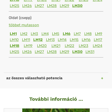
LM25
LM26
LM27
LM28
LM29
LM30
Oldat (csepp)
többet mutasson
LM1
LM2
LM3
LM4
LM5
LM6
LM7
LM8
LM9
LM10
LM11
LM12
LM13
LM14
LM15
LM16
LM17
LM18
LM19
LM20
LM21
LM22
LM23
LM24
LM25
LM26
LM27
LM28
LM29
LM30
LM31
az összes válaszható potencia
További információ ...