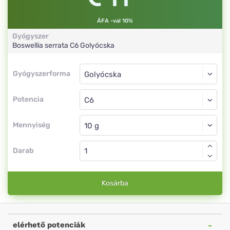
ÁFA -val 10%
Gyógyszer
Boswellia serrata
C6
Golyócska
Gyógyszerforma
Gyógyszerforma
Golyócska
Potencia
C6
Golyócska
Mennyiség
Darab
Kosárba
elérhető potenciák