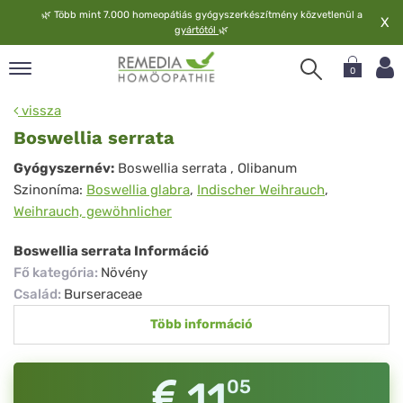
🌿
Több mint 7.000 homeopátiás gyógyszerkészítmény közvetlenül a
X
gyártótól
🌿
0
pand
vissza
elv
Boswellia serrata
pand
Boswellia
Gyógyszernév:
Boswellia serrata
, Olibanum
op
Szinoníma:
Boswellia glabra
,
Indischer Weihrauch
,
serrata
pand
Weihrauch, gewöhnlicher
meopátia
pand
Boswellia serrata Információ
lgáltatás
Fő kategória
:
Növény
pand
Család
:
Burseraceae
lunk
Több információ
11
05