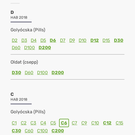
D
HAB 2018
Golyócska (Pills)
D2
D3
D4
D5
D6
D7
D9
D10
D12
D15
D30
D60
D100
D200
Oldat (csepp)
D30
D60
D100
D200
C
HAB 2018
Golyócska (Pills)
C1
C2
C3
C4
C5
C6
C7
C9
C10
C12
C15
C30
C60
C100
C200