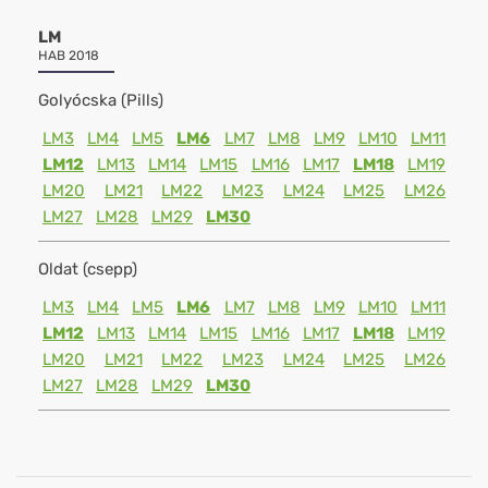
LM
HAB 2018
Golyócska (Pills)
LM3
LM4
LM5
LM6
LM7
LM8
LM9
LM10
LM11
LM12
LM13
LM14
LM15
LM16
LM17
LM18
LM19
LM20
LM21
LM22
LM23
LM24
LM25
LM26
LM27
LM28
LM29
LM30
Oldat (csepp)
LM3
LM4
LM5
LM6
LM7
LM8
LM9
LM10
LM11
LM12
LM13
LM14
LM15
LM16
LM17
LM18
LM19
LM20
LM21
LM22
LM23
LM24
LM25
LM26
LM27
LM28
LM29
LM30