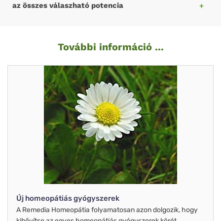
az összes válaszható potencia
További információ ...
Új homeopátiás gyógyszerek
A Remedia Homeopátia folyamatosan azon dolgozik, hogy
kibővítse az egyes homeopátiás gyógyszerek körét.