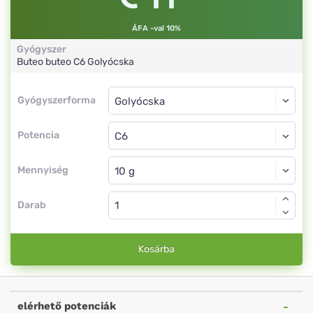
ÁFA -val 10%
Gyógyszer
Buteo buteo
C6
Golyócska
Gyógyszerforma
Gyógyszerforma
Golyócska
Potencia
C6
Golyócska
Mennyiség
Darab
Kosárba
elérhető potenciák