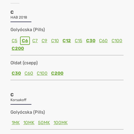
C
HAB 2018
Golyócska (Pills)
C5
C6
C7
C9
C10
C12
C15
C30
C60
C100
C200
Oldat (csepp)
C30
C60
C100
C200
C
Korsakoff
Golyócska (Pills)
1MK
10MK
50MK
100MK