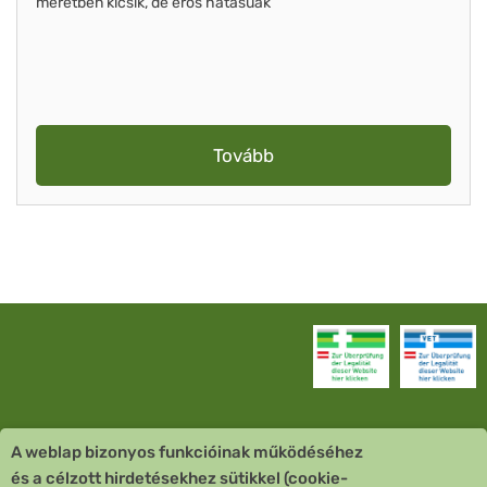
méretben kicsik, de erős hatásúak
Tovább
A weblap bizonyos funkcióinak működéséhez
Vevőszolgálat
és a célzott hirdetésekhez sütikkel (cookie-