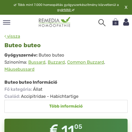
🌿
Több mint 7.000 homeopátiás gyógyszerkészítmény közvetlenül a
X
gyártótól
🌿
0
pand
vissza
elv
Buteo buteo
pand
Buteo
Gyógyszernév:
Buteo buteo
op
Szinoníma:
Bussard
,
Buzzard
,
Common Buzzard
,
buteo
pand
Mäusebussard
meopátia
pand
Buteo buteo Információ
lgáltatás
Fő kategória
:
Állat
pand
Család
:
Accipitridae - Habichtartige
lunk
Több információ
11
05