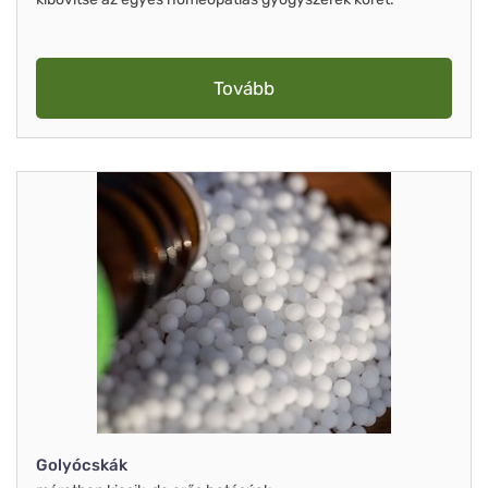
Tovább
Golyócskák