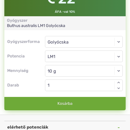
ÁFA -val 10%
Gyógyszer
Buthus australis
LM1
Golyócska
Gyógyszerforma
Gyógyszerforma
Golyócska
Potencia
LM1
Golyócska
Mennyiség
Darab
Kosárba
elérhető potenciák