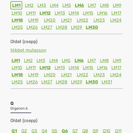
LM1
LM2
LM3
LM4
LM5
LM6
LM7
LM8
LM9
LM10
LM11
LM12
LM13
LM14
LM15
LM16
LM17
LM18
LM19
LM20
LM21
LM22
LM23
LM24
LM25
LM26
LM27
LM28
LM29
LM30
Oldat (csepp)
többet mutasson
LM1
LM2
LM3
LM4
LM5
LM6
LM7
LM8
LM9
LM10
LM11
LM12
LM13
LM14
LM15
LM16
LM17
LM18
LM19
LM20
LM21
LM22
LM23
LM24
LM25
LM26
LM27
LM28
LM29
LM30
LM31
Q
Organon 6
Oldat (csepp)
Q1
Q2
Q3
Q4
Q5
Q6
Q7
Q8
Q9
Q10
Q11