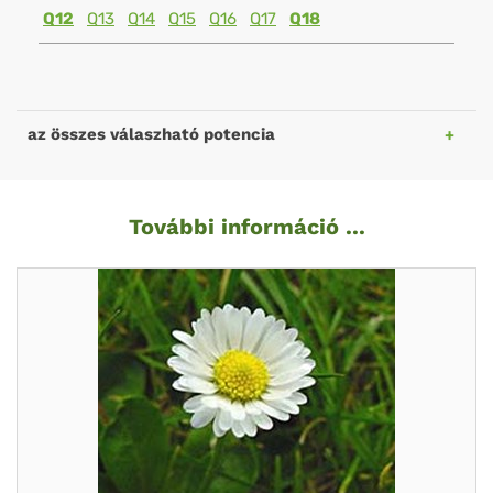
Q12
Q13
Q14
Q15
Q16
Q17
Q18
az összes válaszható potencia
További információ ...