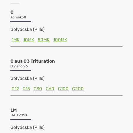
C
Korsakoff
Golyócska (Pills)
1MK
10MK
50MK
100MK
C aus C3 Trituration
Organon 6
Golyócska (Pills)
C12
C15
C30
C60
C100
C200
LM
HAB 2018
Golyócska (Pills)