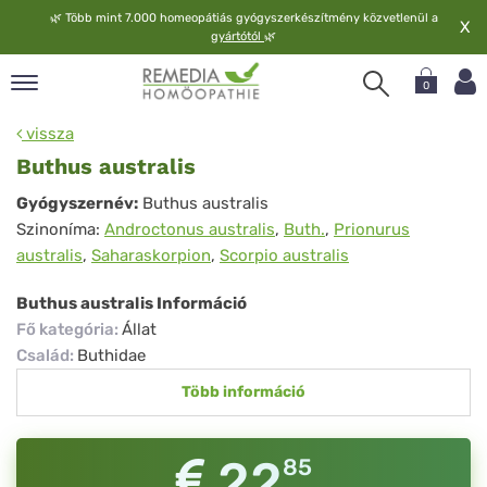
🌿
Több mint 7.000 homeopátiás gyógyszerkészítmény közvetlenül a
X
gyártótól
🌿
0
pand
vissza
elv
Buthus australis
pand
Buthus
Gyógyszernév:
Buthus australis
op
Szinoníma:
Androctonus australis
,
Buth.
,
Prionurus
australis
pand
australis
,
Saharaskorpion
,
Scorpio australis
meopátia
pand
Buthus australis Információ
lgáltatás
Fő kategória
:
Állat
pand
Család
:
Buthidae
lunk
Több információ
22
85