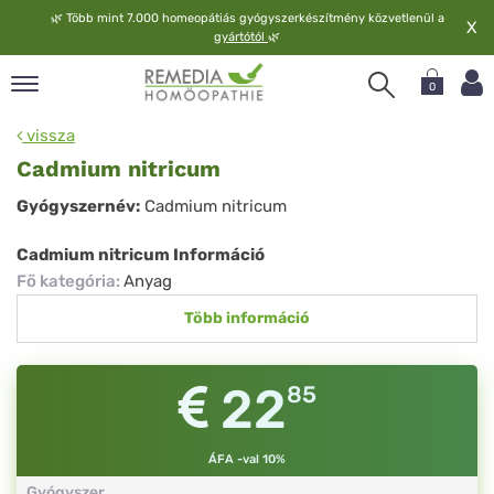
🌿
Több mint 7.000 homeopátiás gyógyszerkészítmény közvetlenül a
X
gyártótól
🌿
0
pand
vissza
elv
Cadmium nitricum
pand
Cadmium
Gyógyszernév:
Cadmium nitricum
op
nitricum
pand
Cadmium nitricum Információ
meopátia
Fő kategória
:
Anyag
pand
Több információ
lgáltatás
pand
lunk
22
85
ÁFA -val 10%
Gyógyszer