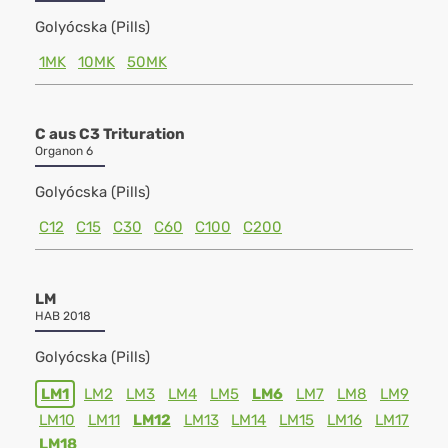
Golyócska (Pills)
1MK
10MK
50MK
C aus C3 Trituration
Organon 6
Golyócska (Pills)
C12
C15
C30
C60
C100
C200
LM
HAB 2018
Golyócska (Pills)
LM1
LM2
LM3
LM4
LM5
LM6
LM7
LM8
LM9
LM10
LM11
LM12
LM13
LM14
LM15
LM16
LM17
LM18