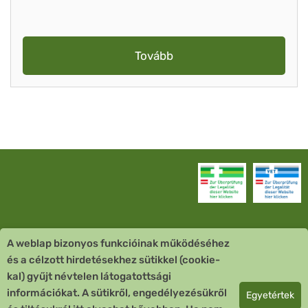
Tovább
A weblap bizonyos funkcióinak működéséhez
Vevőszolgálat
és a célzott hirdetésekhez sütikkel (cookie-
kal) gyűjt névtelen látogatottsági
Quick Links
információkat. A sütikről, engedélyezésükről
Egyetértek