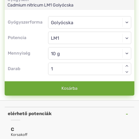
Cadmium nitricum
LM1
Golyócska
Gyógyszerforma
Gyógyszerforma
Golyócska
Potencia
LM1
Golyócska
Mennyiség
Darab
Kosárba
elérhető potenciák
C
Korsakoff