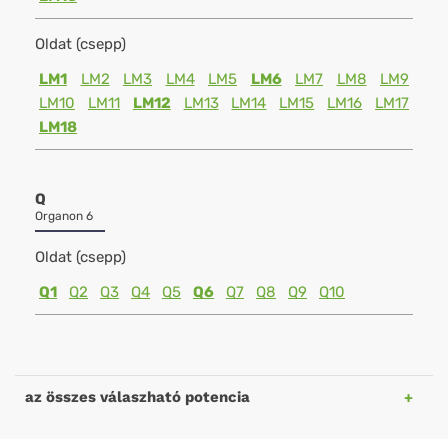
Oldat (csepp)
LM1
LM2
LM3
LM4
LM5
LM6
LM7
LM8
LM9
LM10
LM11
LM12
LM13
LM14
LM15
LM16
LM17
LM18
Q
Organon 6
Oldat (csepp)
Q1
Q2
Q3
Q4
Q5
Q6
Q7
Q8
Q9
Q10
az összes válaszható potencia