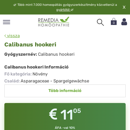
🌿
Több mint 7.000 homeopátiás gyógyszerkészítmény közvetlenül a
X
gyártótól
🌿
0
pand
vissza
elv
Calibanus hookeri
pand
Calibanus
Gyógyszernév:
Calibanus hookeri
op
hookeri
pand
Calibanus hookeri Információ
meopátia
Fő kategória
:
Növény
pand
Család
:
Asparagaceae - Spargelgewächse
lgáltatás
Több információ
pand
lunk
11
05
ÁFA -val 10%