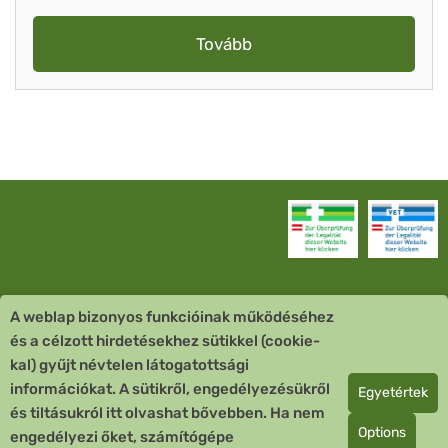
Tovább
A weblap bizonyos funkcióinak működéséhez
Vevőszolgálat
és a célzott hirdetésekhez sütikkel (cookie-
kal) gyűjt névtelen látogatottsági
Quick Links
információkat. A sütikről, engedélyezésükről
Egyetértek
és tiltásukról itt olvashat bővebben. Ha nem
Fizetési mód
Options
engedélyezi őket, számítógépe