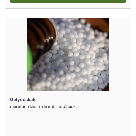
Golyócskák
méretben kicsik, de erős hatásúak