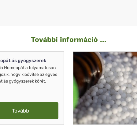
További információ ...
opátiás gyógyszerek
ia Homeopátia folyamatosan
gozik, hogy kibővítse az egyes
iás gyógyszerek körét.
Tovább