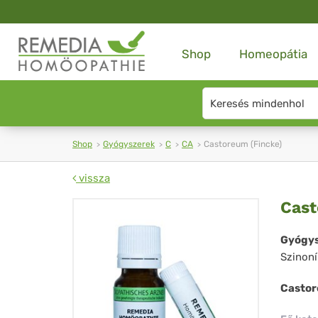
Shop
Homeopátia
Search
type
Shop
Gyógyszerek
C
CA
Castoreum (Fincke)
vissza
Ca
Cast
(Fi
Gyógys
Szinon
Castor