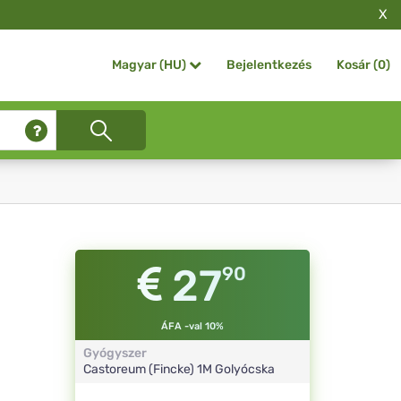
X
Bejelentkezés
Kosár (
0
)
Magyar (HU)
27
90
ÁFA -val 10%
Gyógyszer
Castoreum (Fincke)
1M
Golyócska