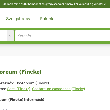
🌿
Több mint 7.000 homeopátiás gyógyszerkészítmény közvetlenül a
gyártótól
🌿
Szolgáltatás
Rólunk
Site
search
input
storeum
oreum (Fincke)
ncke)
zernév:
Castoreum (Fincke)
íma:
Cast. (Fincke)
,
Castoreum canadense (Fincke)
eum (Fincke) Információ