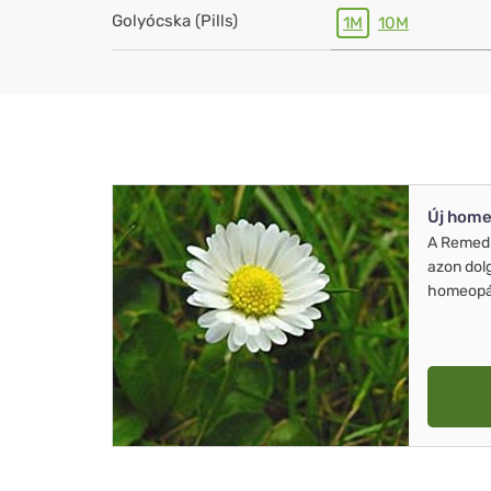
Golyócska (Pills)
1M
10M
Új home
A Remed
azon dol
homeopát