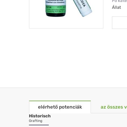
Fő kate
Állat
elérhető potenciák
az összes 
Historisch
Grafting