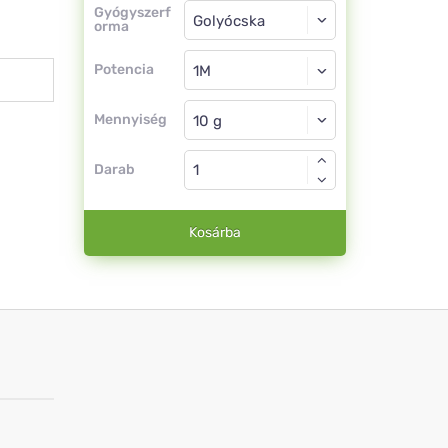
Gyógyszerforma
Gyógyszerf
orma
Golyócska
Potencia
1M
Golyócska
Mennyiség
Darab
Kosárba