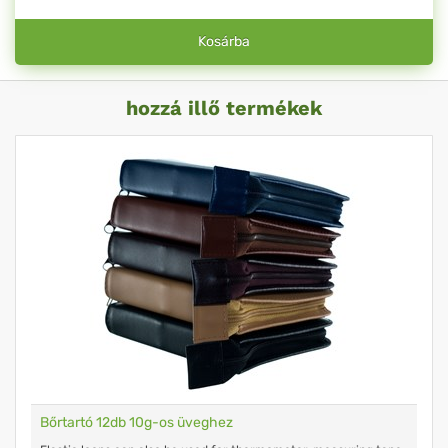
Kosárba
hozzá illő termékek
Bőrtartó 12db 10g-os üveghez