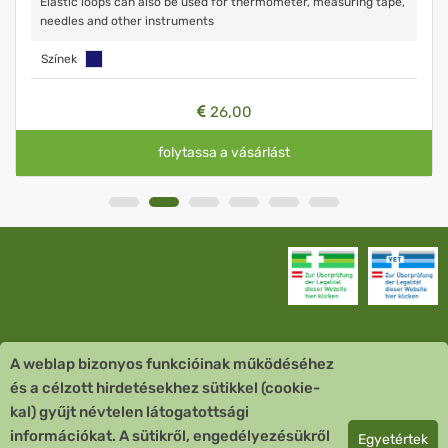
Elastic loops can also be used for thermometer, measuring tape,
needles and other instruments
Színek
26,00
folytassa a vásárlást
A weblap bizonyos funkcióinak működéséhez
Vevőszolgálat
és a célzott hirdetésekhez sütikkel (cookie-
kal) gyűjt névtelen látogatottsági
Quick Links
információkat. A sütikről, engedélyezésükről
Egyetértek