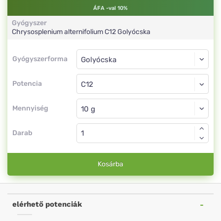
ÁFA -val 10%
Gyógyszer
Chrysosplenium alternifolium
C12
Golyócska
Gyógyszerforma
Gyógyszerforma
Golyócska
Potencia
C12
Golyócska
Mennyiség
Darab
Kosárba
elérhető potenciák