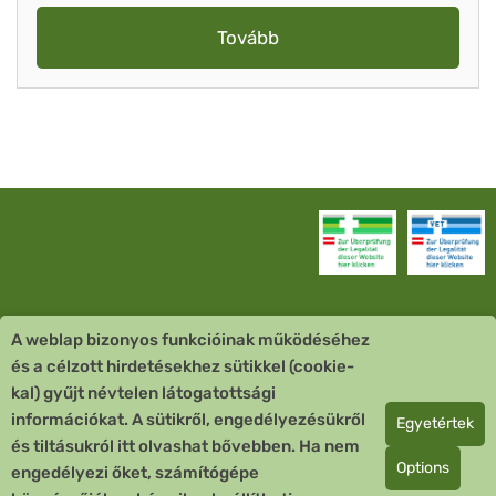
Tovább
A weblap bizonyos funkcióinak működéséhez
Vevőszolgálat
és a célzott hirdetésekhez sütikkel (cookie-
kal) gyűjt névtelen látogatottsági
Quick Links
információkat. A sütikről, engedélyezésükről
Egyetértek
és tiltásukról itt olvashat bővebben. Ha nem
Fizetési mód
Options
engedélyezi őket, számítógépe