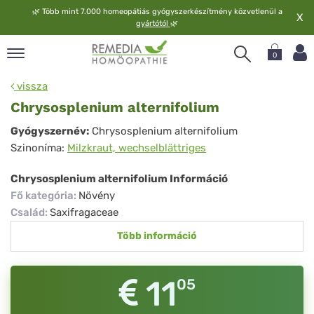
🌿
Több mint 7.000 homeopátiás gyógyszerkészítmény közvetlenül a
X
gyártótól
🌿
0
pand
vissza
elv
Chrysosplenium alternifolium
pand
Chrysosplenium
Gyógyszernév:
Chrysosplenium alternifolium
op
Szinoníma:
Milzkraut, wechselblättriges
alternifolium
pand
meopátia
Chrysosplenium alternifolium Információ
pand
Fő kategória
:
Növény
lgáltatás
Család
:
Saxifragaceae
pand
Több információ
lunk
11
05