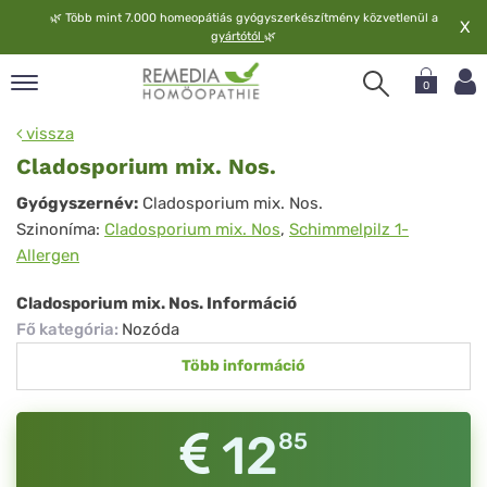
🌿
Több mint 7.000 homeopátiás gyógyszerkészítmény közvetlenül a
X
gyártótól
🌿
0
pand
vissza
elv
Cladosporium mix. Nos.
pand
Cladosporium
Gyógyszernév:
Cladosporium mix. Nos.
op
Szinoníma:
Cladosporium mix. Nos
,
Schimmelpilz 1-
mix.
pand
Allergen
meopátia
Nos.
pand
Cladosporium mix. Nos. Információ
lgáltatás
Fő kategória
:
Nozóda
pand
Több információ
lunk
12
85