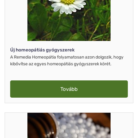
Új homeopátiás gyógyszerek
A Remedia Homeopátia folyamatosan azon dolgozik, hogy
kibővítse az egyes homeopátiás gyógyszerek körét.
Tovább