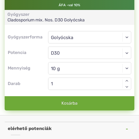
ÁFA -val 10%
Gyógyszer
Cladosporium mix. Nos.
D30
Golyócska
Gyógyszerforma
Gyógyszerforma
Golyócska
Potencia
D30
Golyócska
Mennyiség
Darab
Kosárba
elérhető potenciák