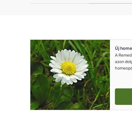
Új home
A Remed
azon dol
homeopát