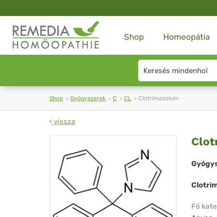
Shop
Homeopátia
Search
type
Shop
Gyógyszerek
C
CL
Clotrimazolum
vissza
Clo
Clot
Gyógys
Clotri
Fő kate