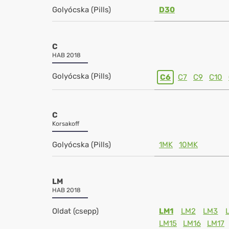
Golyócska (Pills)
D30
C
HAB 2018
Golyócska (Pills)
C6
C7
C9
C10
C
Korsakoff
Golyócska (Pills)
1MK
10MK
LM
HAB 2018
Oldat (csepp)
LM1
LM2
LM3
LM15
LM16
LM17