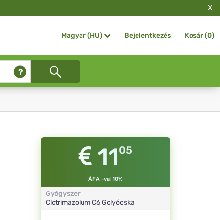
X
Bejelentkezés
Kosár (
0
)
Magyar (HU)
11
05
ÁFA -val 10%
Gyógyszer
Clotrimazolum
C6
Golyócska