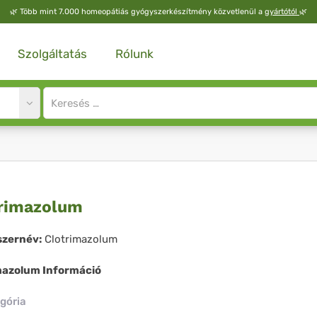
🌿
Több mint 7.000 homeopátiás gyógyszerkészítmény közvetlenül a
gyártótól
🌿
Szolgáltatás
Rólunk
Site
search
input
trimazolum
rimazolum
zernév:
Clotrimazolum
mazolum Információ
gória