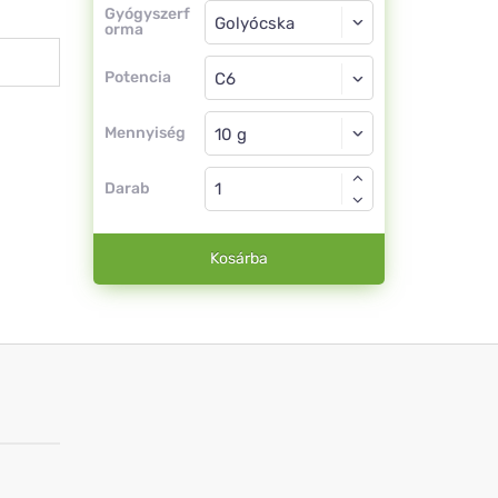
Gyógyszerforma
Gyógyszerf
orma
Golyócska
Potencia
C6
Golyócska
Mennyiség
Darab
Kosárba