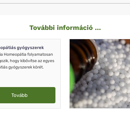
További információ ...
opátiás gyógyszerek
ia Homeopátia folyamatosan
gozik, hogy kibővítse az egyes
iás gyógyszerek körét.
Tovább