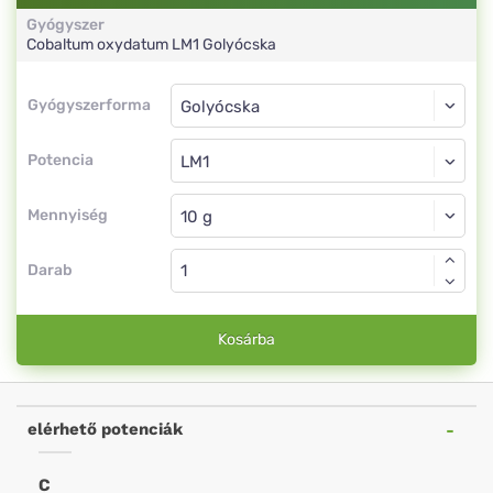
Gyógyszer
Cobaltum oxydatum
LM1
Golyócska
Gyógyszerforma
Gyógyszerforma
Golyócska
Potencia
LM1
Golyócska
Mennyiség
Darab
Kosárba
elérhető potenciák
C