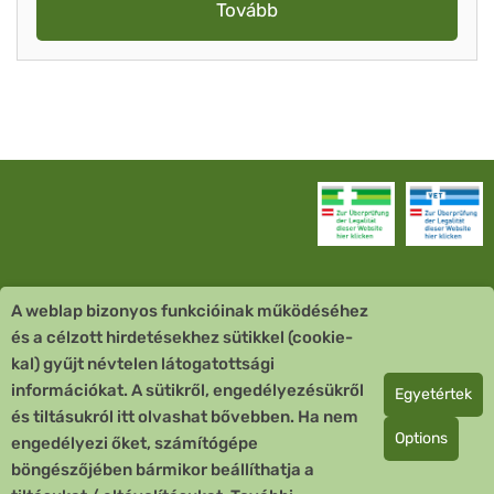
Tovább
A weblap bizonyos funkcióinak működéséhez
Vevőszolgálat
és a célzott hirdetésekhez sütikkel (cookie-
kal) gyűjt névtelen látogatottsági
Quick Links
információkat. A sütikről, engedélyezésükről
Egyetértek
és tiltásukról itt olvashat bővebben. Ha nem
Fizetési mód
Options
engedélyezi őket, számítógépe
böngészőjében bármikor beállíthatja a
Copyright © 2026 Team Santé Salvator Apotheke