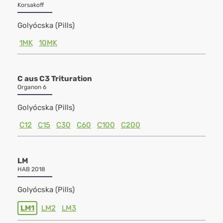
Korsakoff
Golyócska (Pills)
1MK
10MK
C aus C3 Trituration
Organon 6
Golyócska (Pills)
C12
C15
C30
C60
C100
C200
LM
HAB 2018
Golyócska (Pills)
LM1
LM2
LM3