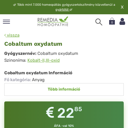
🌿
Több mint 7.000 homeopátiás gyógyszerkészítmény közvetlenül a
X
gyártótól
🌿
0
pand
vissza
elv
Cobaltum oxydatum
pand
Cobaltum
Gyógyszernév:
Cobaltum oxydatum
op
Szinoníma:
Kobalt-II,III-oxid
oxydatum
pand
meopátia
Cobaltum oxydatum Információ
pand
Fő kategória
:
Anyag
lgáltatás
Több információ
pand
lunk
22
85
ÁFA -val 10%