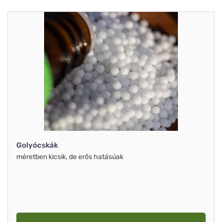
Golyócskák
méretben kicsik, de erős hatásúak