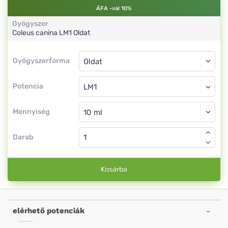
ÁFA -val 10%
Gyógyszer
Coleus canina
LM1
Oldat
Gyógyszerforma
Gyógyszerforma
Oldat
Potencia
LM1
Oldat
Mennyiség
Darab
Kosárba
elérhető potenciák