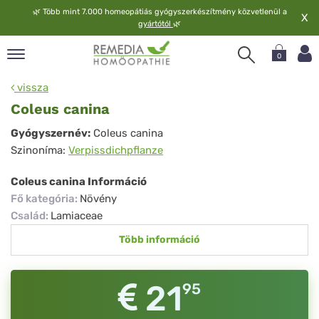
🌿
Több mint 7.000 homeopátiás gyógyszerkészítmény közvetlenül a
X
gyártótól
🌿
0
pand
vissza
elv
Coleus canina
pand
Coleus
Gyógyszernév:
Coleus canina
op
Szinoníma:
Verpissdichpflanze
canina
pand
meopátia
Coleus canina Információ
pand
Fő kategória
:
Növény
lgáltatás
Család
:
Lamiaceae
pand
Több információ
lunk
21
95