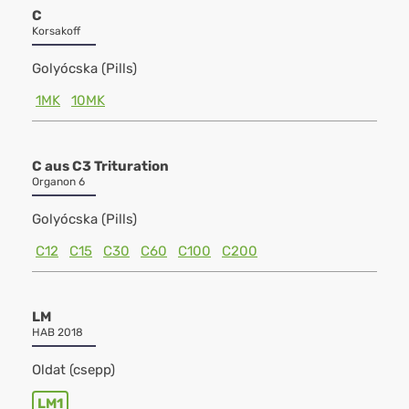
C
Korsakoff
Golyócska (Pills)
1MK
10MK
C aus C3 Trituration
Organon 6
Golyócska (Pills)
C12
C15
C30
C60
C100
C200
LM
HAB 2018
Oldat (csepp)
LM1