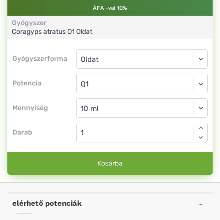
ÁFA -val 10%
Gyógyszer
Coragyps atratus
Q1
Oldat
Gyógyszerforma
Gyógyszerforma
Oldat
Potencia
Q1
Oldat
Mennyiség
Darab
Kosárba
elérhető potenciák