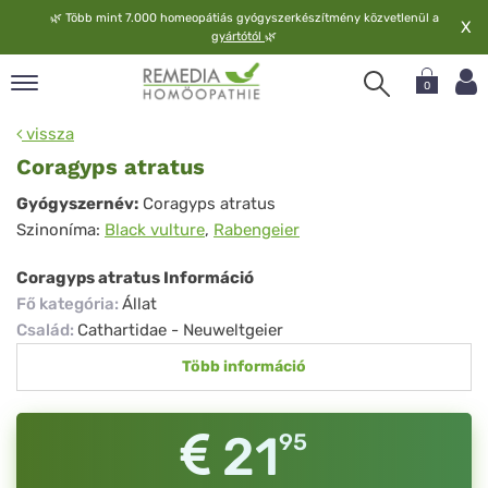
🌿
Több mint 7.000 homeopátiás gyógyszerkészítmény közvetlenül a
X
gyártótól
🌿
0
pand
vissza
elv
Coragyps atratus
pand
Coragyps
Gyógyszernév:
Coragyps atratus
op
Szinoníma:
Black vulture
,
Rabengeier
atratus
pand
meopátia
Coragyps atratus Információ
pand
Fő kategória
:
Állat
lgáltatás
Család
:
Cathartidae - Neuweltgeier
pand
Több információ
lunk
21
95