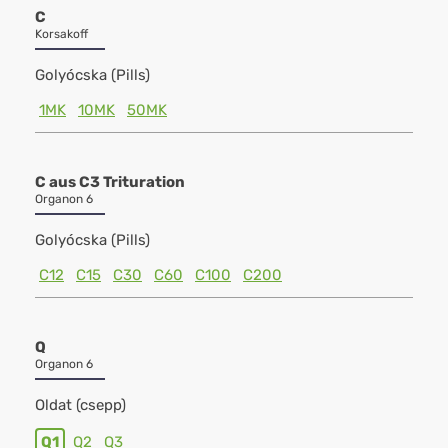
C
Korsakoff
Golyócska (Pills)
1MK
10MK
50MK
C aus C3 Trituration
Organon 6
Golyócska (Pills)
C12
C15
C30
C60
C100
C200
Q
Organon 6
Oldat (csepp)
Q1
Q2
Q3