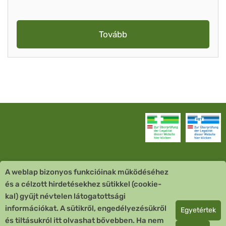
Tovább
A weblap bizonyos funkcióinak működéséhez
Vevőszolgálat
és a célzott hirdetésekhez sütikkel (cookie-
kal) gyűjt névtelen látogatottsági
Quick Links
információkat. A sütikről, engedélyezésükről
Egyetértek
és tiltásukról itt olvashat bővebben. Ha nem