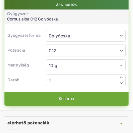
ÁFA -val 10%
Gyógyszer
Cornus alba
C12
Golyócska
Gyógyszerforma
Gyógyszerforma
Golyócska
Potencia
C12
Golyócska
Mennyiség
Darab
Kosárba
elérhető potenciák