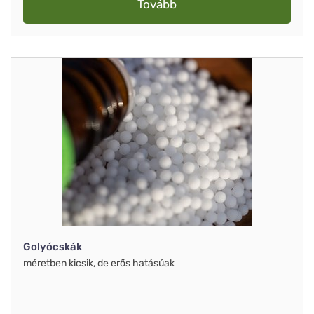
Tovább
Golyócskák
méretben kicsik, de erős hatásúak