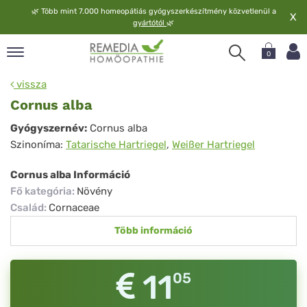
🌿
Több mint 7.000 homeopátiás gyógyszerkészítmény közvetlenül a
X
gyártótól
🌿
0
pand
vissza
elv
Cornus alba
pand
Cornus
Gyógyszernév:
Cornus alba
op
Szinoníma:
Tatarische Hartriegel
,
Weißer Hartriegel
alba
pand
meopátia
Cornus alba Információ
pand
Fő kategória
:
Növény
lgáltatás
Család
:
Cornaceae
pand
Több információ
lunk
11
05