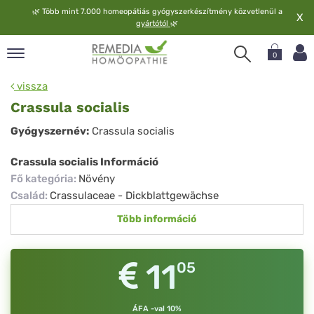
🌿
Több mint 7.000 homeopátiás gyógyszerkészítmény közvetlenül a
X
gyártótól
🌿
0
pand
vissza
elv
Crassula socialis
pand
Crassula
Gyógyszernév:
Crassula socialis
op
socialis
pand
Crassula socialis Információ
meopátia
Fő kategória
:
Növény
pand
Család
:
Crassulaceae - Dickblattgewächse
lgáltatás
Több információ
pand
lunk
11
05
ÁFA -val 10%