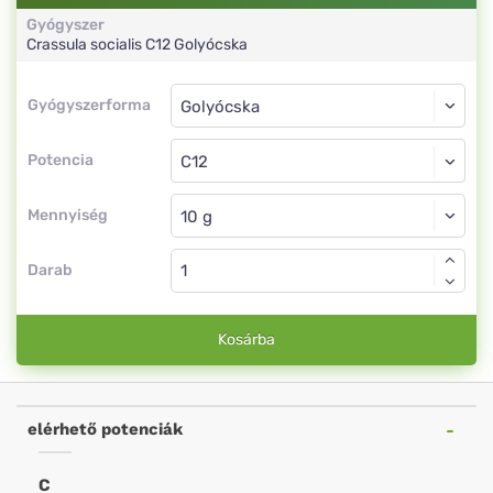
Gyógyszer
Crassula socialis
C12
Golyócska
Gyógyszerforma
Gyógyszerforma
Golyócska
Potencia
C12
Golyócska
Mennyiség
Darab
Kosárba
elérhető potenciák
C